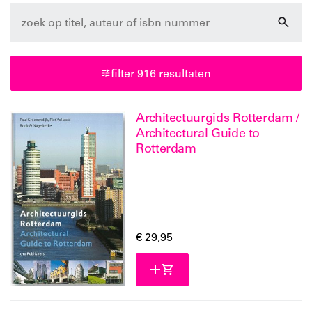
engels
nederlands
filter 916 resultaten
beschikbaar
laatste exemplaren
Architectuurgids Rotterdam /
Architectural Guide to
leverbaar
Rotterdam
verwacht
€ 29,95