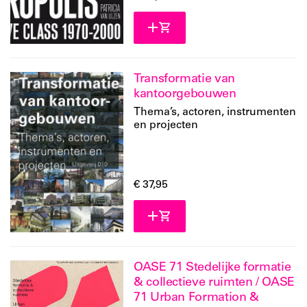
Transformatie van
kantoorgebouwen
Thema’s, actoren, instrumenten
en projecten
€ 37,95
OASE 71 Stedelijke formatie
& collectieve ruimten / OASE
71 Urban Formation &