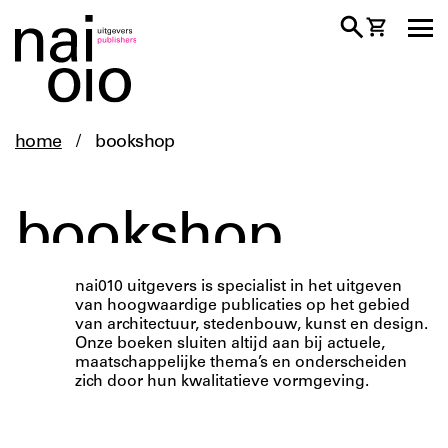
home
/
bookshop
architectuur
design
fotografie
bookshop
kunst
landschap
nai010 uitgevers is specialist in het uitgeven
van hoogwaardige publicaties op het gebied
ruimtelijke ontwikkeling
van architectuur, stedenbouw, kunst en design.
stedenbouw
Onze boeken sluiten altijd aan bij actuele,
maatschappelijke thema’s en onderscheiden
zich door hun kwalitatieve vormgeving.
taal
duits