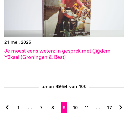
21 mei, 2025
Je moest eens weten: in gesprek met Çiğdem
Yüksel (Groningen & Best)
tonen
49-54
van
100
1
…
7
8
9
10
11
…
17