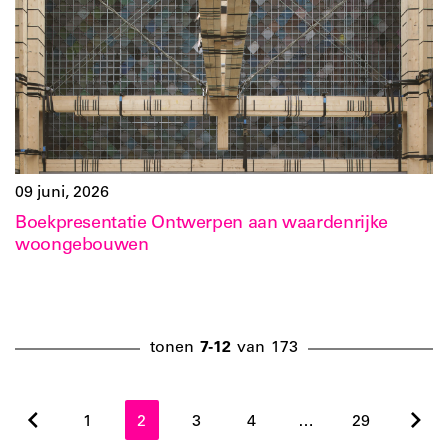
09 juni, 2026
Boekpresentatie Ontwerpen aan waardenrijke
woongebouwen
tonen
7-12
van
173
1
2
3
4
…
29