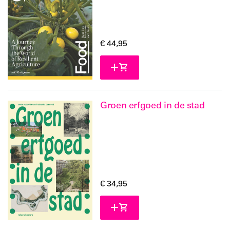
engels
nederlands
€ 44,95
beschikbaar
laatste exemplaren
leverbaar
Groen erfgoed in de stad
verwacht
€ 34,95