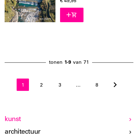
€ 49,95
tonen
1-9
van
71
1
2
3
…
8
kunst
architectuur