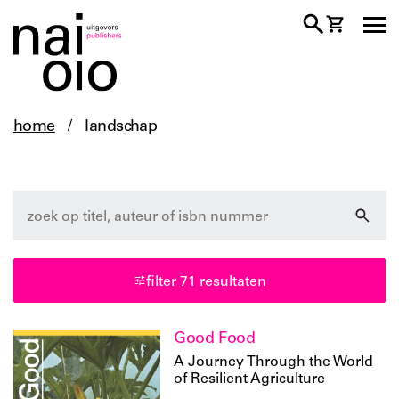
home
/
landschap
architectuur
design
fotografie
kunst
landschap
ruimtelijke ontwikkeling
filter 71 resultaten
stedenbouw
Good Food
taal
A Journey Through the World
of Resilient Agriculture
duits