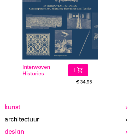
Interwoven
Histories
€ 34,95
kunst
architectuur
design