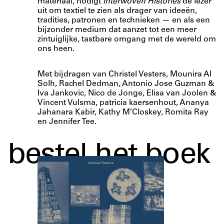
materiaal, nodigt
Interwoven Histories
de lezer
uit om textiel te zien als drager van ideeën,
tradities, patronen en technieken — en als een
bijzonder medium dat aanzet tot een meer
zintuiglijke, tastbare omgang met de wereld om
ons heen.
Met bijdragen van Christel Vesters, Mounira Al
Solh, Rachel Dedman, Antonio Jose Guzman &
Iva Jankovic, Nico de Jonge, Elisa van Joolen &
Vincent Vulsma, patricia kaersenhout, Ananya
Jahanara Kabir, Kathy M’Closkey, Romita Ray
en Jennifer Tee.
bestel het boek