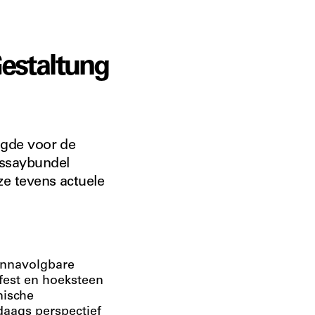
Gestaltung
egde voor de
essaybundel
ze tevens actuele
 onnavolgbare
fest en hoeksteen
nische
aags perspectief