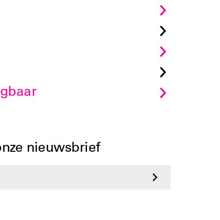
jgbaar
 onze nieuwsbrief
>