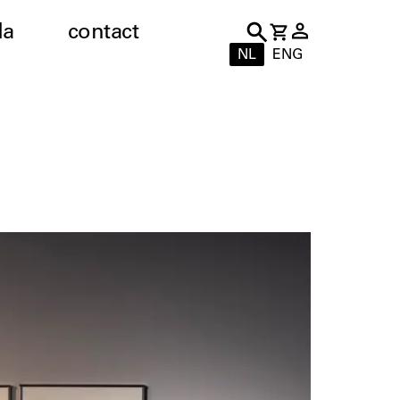
da
contact
NL
ENG