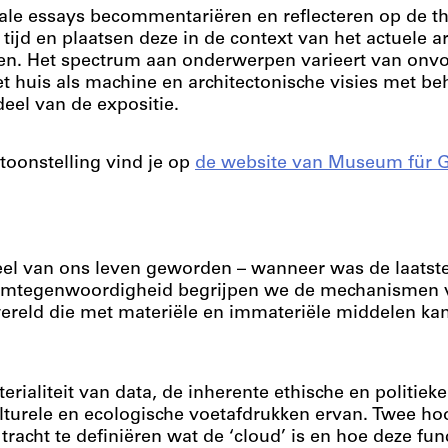
onale essays becommentariëren en reflecteren op de t
tijd en plaatsen deze in de context van het actuele a
en. Het spectrum aan onderwerpen varieert van onvo
et huis als machine en architectonische visies met be
deel van de expositie.
toonstelling vind je op
de website van Museum für G
eel van ons leven geworden – wanneer was de laatste 
lomtegenwoordigheid begrijpen we de mechanismen v
ereld die met materiële en immateriële middelen k
rialiteit van data, de inherente ethische en politieke
lturele en ecologische voetafdrukken ervan. Twee ho
racht te definiëren wat de ‘cloud’ is en hoe deze fun