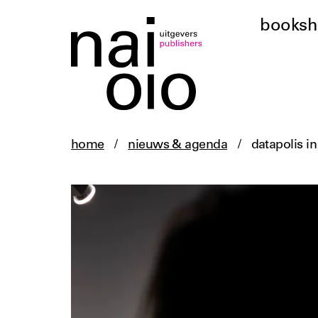
books
home
/
nieuws & agenda
/
datapolis in