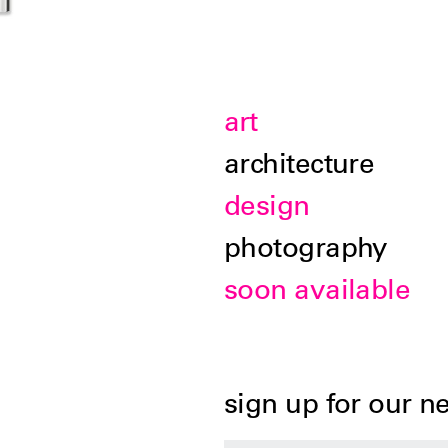
functionalistisch gebouw tekort omdat het sl
deze zijn tot op heden voor een breed publiek
architectonische esthetica?
art
architecture
design
photography
soon available
sign up for our n