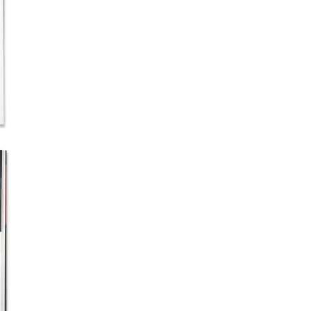
uitdrukking en eigenlijk ook achterhaald en o
bouwen inspireerde. Lex Hermans laat zien 
circuleerden en hoe deze volgens de toenma
toegepast op de bouwkunst. Ook gaat hij in o
binnen het classicisme veroorzaakten ten aa
traditie gestoelde vormconcepten en hij ve
neoclassicisme een steriele ontwerppraktijk 
Eclecticisme. Over moderne architectuur in
Geert Palmaerts,
320 pagina's
Het eclecticisme, vanaf 1830 in de architectuu
Frankrijk populair. Architecten als Henri La
avant-gardestroming die het verouderde cl
had baat bij het gebruik van diverse historis
filosofische eclecticisme. De eclectische arch
constructie van een gebouw was basis voor 
middel van historische motieven. Deze opvat
rationalisme. Voor de eclectici die het ration