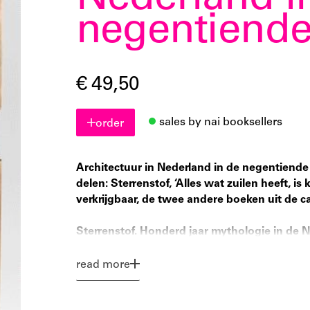
Nederland i
negentiend
€ 49,50
sales by nai booksellers
order
Architectuur in Nederland in de negentiende 
delen: Sterrenstof, ‘Alles wat zuilen heeft, is 
verkrijgbaar, de twee andere boeken uit de ca
Sterrenstof. Honderd jaar mythologie in de 
Auke van der Woud,
96 pagina's
read more
Al honderd jaar wordt beweerd dat H.P. Berla
en de grootvader van de moderne Nederlands