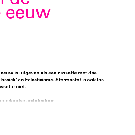
n de
e eeuw
eeuw is uitgeven als een cassette met drie
klassiek’ en Eclecticisme. Sterrenstof is ook los
ssette niet.
Nederlandse architectuur
ge en P.J.H. Cuypers respectievelijk de vader
e architectuur zijn. Auke van der Woud