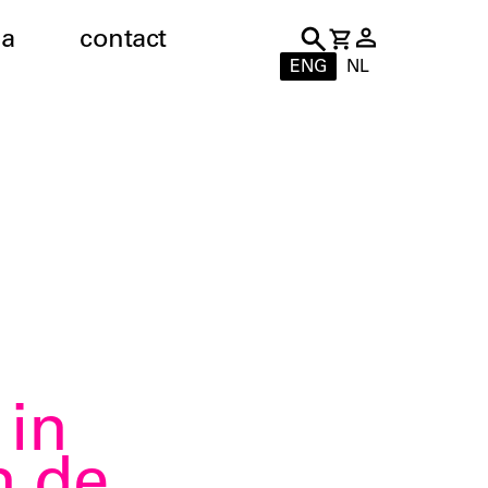
a
contact
ENG
NL
 in