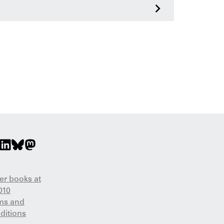
>
er books at
010
ms and
ditions