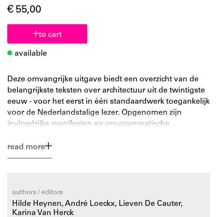
€ 55,00
to cart
available
Deze omvangrijke uitgave biedt een overzicht van de
belangrijkste teksten over architectuur uit de twintigste
eeuw - voor het eerst in één standaardwerk toegankelijk
voor de Nederlandstalige lezer. Opgenomen zijn
invloedrijke manifesten en programmatische
geschriften die een pleidooi houden voor een
specifieke architectuuropvatting, maar ook theoretische
read more
teksten die in meer algemene zin de rol en betekenis
van architectuur in de samenleving tot onderwerp
hebben. Tot de geselecteerde auteurs behoren niet
alleen beroemde architecten als Sullivan, Loos, Le
authors / editors
Corbusier, Mies van der Rohe, Rossi, Tschumi,
Hilde Heynen, André Loeckx, Lieven De Cauter,
Eisenman en Koolhaas, maar ook minder bekende
Karina Van Herck