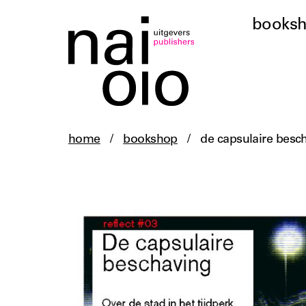
books
home
/
bookshop
/
de capsulaire besc