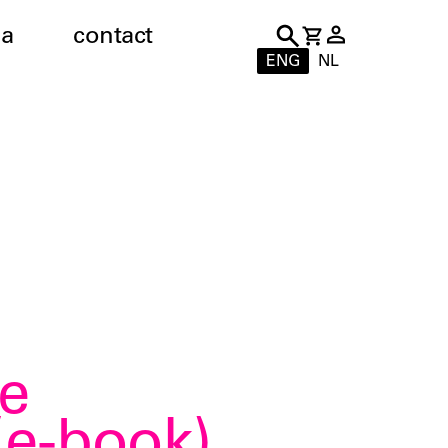
a
contact
ENG
NL
re