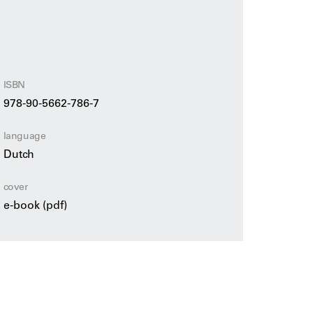
ie. De Cauter schetst in dit boek een
euwe wereldorde waar zowel de architect en de
ner en gebruiker van die stad dagelijks mee
ISBN
978-90-5662-786-7
language
Dutch
cover
e-book (pdf)