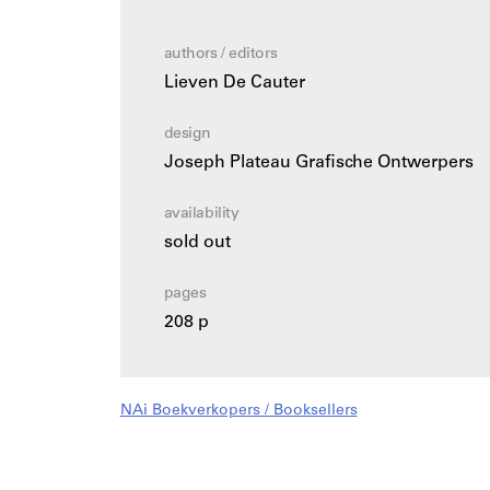
gedomineerd door angst, afsluiting en simulat
realistisch én beangstigend beeld van de ni
authors / editors
planner van de hedendaagse stad als de bewo
Lieven De Cauter
te maken hebben.
design
Joseph Plateau Grafische Ontwerpers
availability
sold out
pages
208 p
NAi Boekverkopers / Booksellers