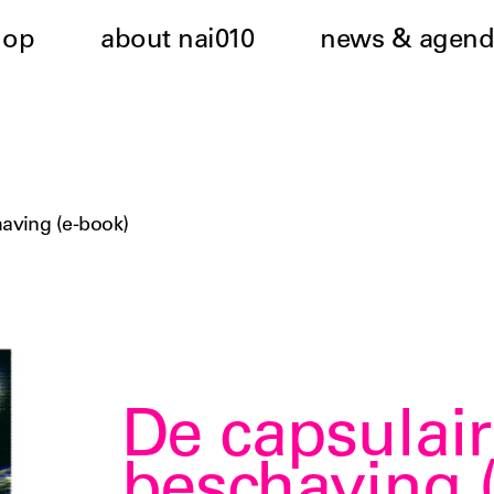
hop
about nai010
news & agend
having (e-book)
De capsulai