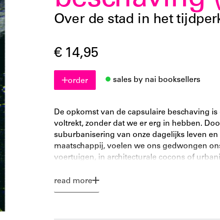
beschaving 
Over de stad in het tijdpe
€ 14,95
sales by nai booksellers
order
De opkomst van de capsulaire beschaving is
voltrekt, zonder dat we er erg in hebben. Do
suburbanisering van onze dagelijks leven en
maatschappij, voelen we ons gedwongen ons 
voertuigen, in architecturale cocons of urban
pretparken. Sinds 11 september, de oorlog in
architectuur nauwelijks nog worden losgekop
read more
context. Voeg daar bij de enorme invloed van 
verontrustende demografische ontwikkelingen
sociale en ecologische catastrofes, en je kri