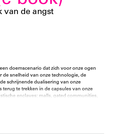
(e-book)
rk van de angst
 een doemscenario dat zich voor onze ogen
or de snelheid van onze technologie, de
 de schrijnende dualisering van onze
terug te trekken in de capsules van onze
istische enclaves: malls, gated communities,
 Irak en de War on Terrorism, kan de
peld van haar politieke en maatschappelijke
het kapitalisme op de architectuur, de
 en de daaraan gerelateerde politieke,
jgt de robotfoto van een samenleving