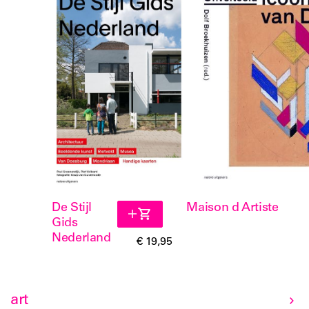
De Stijl
Maison d Artiste
Gids
Nederland
€ 19,95
art