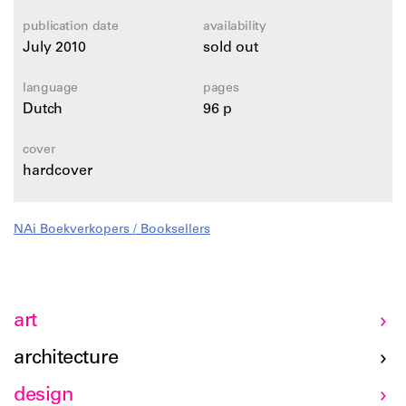
meningen over dit unieke complex gedocumenteerd.
publication date
availability
July 2010
sold out
language
pages
Dutch
96 p
cover
hardcover
NAi Boekverkopers / Booksellers
art
architecture
design