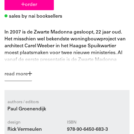
order
sales by nai booksellers
In 2007 is de Zwarte Madonna gesloopt, 22 jaar oud.
Het misschien wel bekendste woningbouwproject van
architect Carel Weeber in het Haagse Spuikwartier
moest plaatsmaken voor twee nieuwe ministeries. Al
vanaf de eerste presentatie is de Zwarte Madonna
omstreden en wordt er fel op gereageerd. De bouw van
het complex is de start voor de verdere invulling van
read more
het gebied tussen Centraal Station en Spui. Van een
geïsoleerd object evolueert het gebouw tot een
volwaardig onderdeel van de stad. Als in 2000 de
eerste sloopplannen bekend worden blijkt het complex
authors / editors
toch meer geliefd dan gedacht. De bewoners blijken
Paul Groenendijk
zeer tevreden met hun woningen en protesteren tegen
de sloop. In deze uitgave worden de voorgeschiedenis,
design
ISBN
het ontwerp, de stedenbouwkundige plannen en de
Rick Vermeulen
978-90-6450-683-3