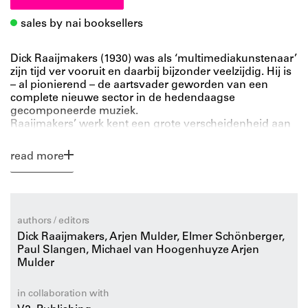
sales by nai booksellers
Dick Raaijmakers (1930) was als ‘multimediakunstenaar’
zijn tijd ver vooruit en daarbij bijzonder veelzijdig. Hij is
– al pionierend – de aartsvader geworden van een
complete nieuwe sector in de hedendaagse
gecomponeerde muziek.
Raaijmakers’ werk kent een grote verscheidenheid aan
genres en stijlen, variërend van klankanimaties voor
filmdoeleinden tot uiterst abstracte impulsstructuren;
read more
van ‘action music’ tot oneindige stemmenweefsels; van
elektroakoestische tableaux vivants tot extracten van
muziektheater. Raaijmakers is de samenbrenger bij
uitstek van disciplines als beeldende kunst, film,
literatuur en theater met de wereld van de muziek. Een
authors / editors
visionaire onderzoeker, denker, maker en leermeester.
Dick Raaijmakers, Arjen Mulder, Elmer Schönberger,
Hij is de schepper van vele elektronische composities,
Paul Slangen, Michael van Hoogenhuyze Arjen
waaronder een aantal voor het Holland Festival en
Mulder
theatergezelschap Hollandia.
Bijzonder aan het werk van Raaijmakers is dat hoewel
het moeilijk reproduceerbaar is, het tegelijkertijd bij zijn
in collaboration with
publiek een onuitwisbare indruk nalaat. Zijn oeuvre