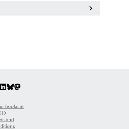
>
er books at
010
ms and
ditions