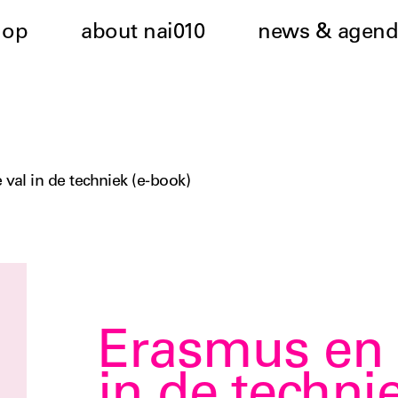
hop
about nai010
news & agend
 val in de techniek (e-book)
Erasmus en d