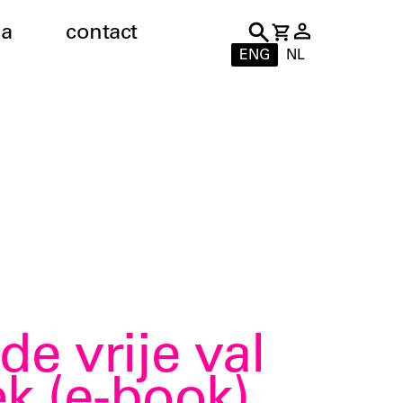
a
contact
ENG
NL
e vrije val