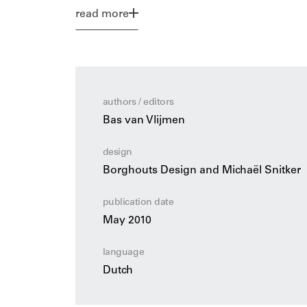
Uit de analyse in dit boek blijkt dat Nederlan
read more
die het gevolg is van een wereldbeschouweli
bijvoorbeeld tekort bij het duiden van de te
actuele humanisme, dat in religie of in de m
en techniek slechts dienend aan een onverande
langer houdbaar: we worden in belangrijke m
authors / editors
deze visie een creatieve reactie op de grote 
Bas van Vlijmen
integratie tot klimaatverandering in de weg t
een zeer onwenselijke situatie. We zijn toe a
design
onszelf en onze relatie tot techniek en wereld
hand.
Borghouts Design and Michaël Snitker
Dit boek is het vervolg op het project REBOO
plaatsvond op het Grotekerkplein in Rotterd
publication date
bijdragen van Taco Noorman, Roel Pieterman, 
May 2010
Leo Molenaar, Atze Bosma, Corien Prins, Car
initiatiefnemer, uitvoerend kunstenaar en or
language
Dutch