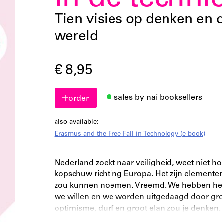
in de techni
Tien visies op denken en 
wereld
€ 8,95
sales by nai booksellers
order
also available:
Erasmus and the Free Fall in Technology (e-book)
Nederland zoekt naar veiligheid, weet niet 
kopschuw richting Europa. Het zijn elementen
zou kunnen noemen. Vreemd. We hebben het 
we willen en we worden uitgedaagd door grot
optimisme, durf en groot elan zou je denken
somber en bang?