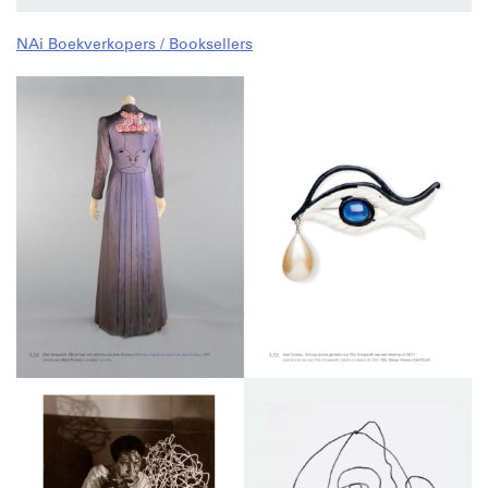
fait sa devise : « Ce que le public te reproche, cultive-le,
c’est toi. »
NAi Boekverkopers / Booksellers