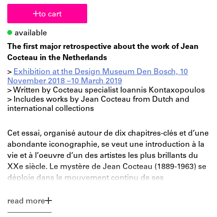
to cart
available
The first major retrospective about the work of Jean
Cocteau in the Netherlands
>
Exhibition at the Design Museum Den Bosch, 10
November 2018 –10 March 2019
> Written by Cocteau specialist Ioannis Kontaxopoulos
> Includes works by Jean Cocteau from Dutch and
international collections
Cet essai, organisé autour de dix chapitres-clés et d’une
abondante iconographie, se veut une introduction à la
vie et à l’oeuvre d’un des artistes les plus brillants du
XXe siècle. Le mystère de Jean Cocteau (1889-1963) se
déploie dans le mouvement continu de ses
métamorphoses. Par métamorphose, nous entendons
à la fois l’évolution du style et le recours à tous les
read more
moyens de l’expression artistique – voire à l’invention