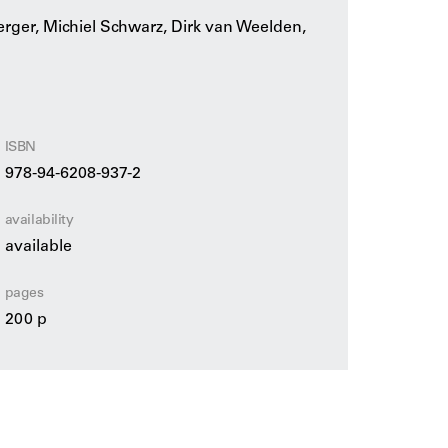
e Schönberger, Dirk van Weelden, Bernard
rger, Michiel Schwarz, Dirk van Weelden,
unst
een overzicht van het fascinerende
 ontastbare medium ‘licht’ tot leven
ISBN
978-94-6208-937-2
availability
available
pages
200 p