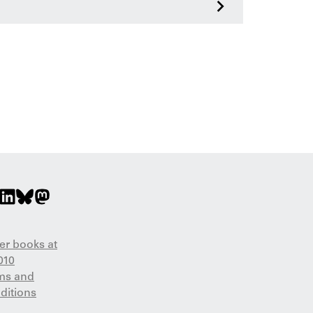
>
er books at
010
ms and
ditions