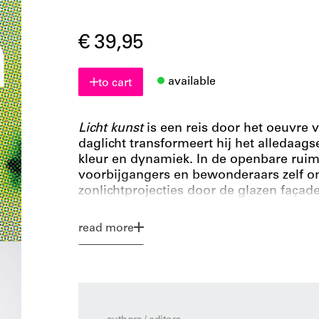
€ 39,95
available
to cart
Licht kunst
is een reis door het oeuvre 
daglicht transformeert hij het alledaags
kleur en dynamiek. In de openbare ruim
voorbijgangers en bewonderaars zelf on
zonlichtprojecties door de glazen façad
gevelpanelen van gekleurd glas in het z
lichtsignalen van het oorlogsmonumen
read more
het Museumplein in Amsterdam.
Deze monografie bundelt voor het eerst
daglichtkunst: een halve eeuw werk van
2025 op 95-jarige leeftijd overleed. Me