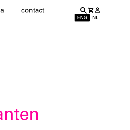
a
contact
ENG
NL
anten