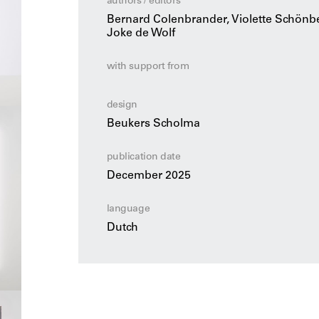
authors / editors
bijdragen van Michiel Schwarz, Violett
Bernard Colenbrander, Violette Schönbe
Colenbrander en Joke de Wolf is
Licht k
Joke de Wolf
oeuvre van Joost van Santen, waarin het
wordt gewekt.
with support from
design
Beukers Scholma
publication date
December 2025
language
Dutch