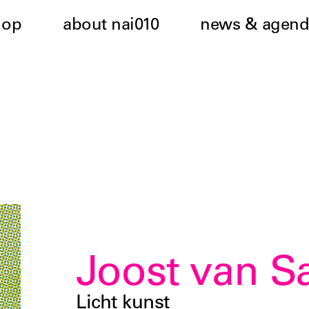
hop
about nai010
news & agend
Joost van S
Licht kunst