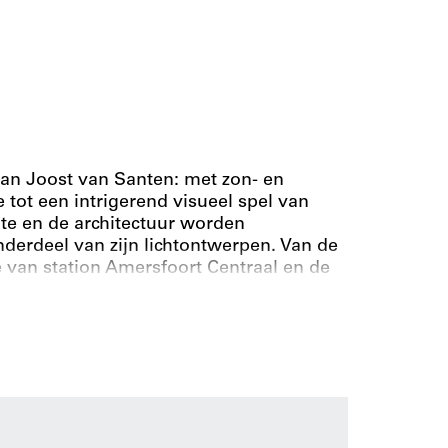
van Joost van Santen: met zon- en
e tot een intrigerend visueel spel van
te en de architectuur worden
derdeel van zijn lichtontwerpen. Van de
e van station Amersfoort Centraal en de
iekenhuis Oost-Limburg in Genk, tot de
t voor de Vrouwen van Ravensbrück op
 Van Santens unieke zon- en
 deze beeldend kunstenaar, die begin
t meer dan twintig kunstprojecten en