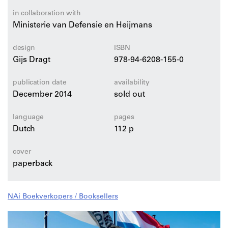
reikt van zwaarden en harnassen tot tanks en
straaljagers.
in collaboration with
Ministerie van Defensie en Heijmans
design
ISBN
Gijs Dragt
978-94-6208-155-0
publication date
availability
December 2014
sold out
language
pages
Dutch
112 p
cover
paperback
NAi Boekverkopers / Booksellers