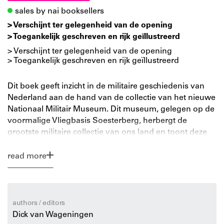
sales by nai booksellers
> Verschijnt ter gelegenheid van de opening
> Toegankelijk geschreven en rijk geïllustreerd
> Verschijnt ter gelegenheid van de opening
> Toegankelijk geschreven en rijk geïllustreerd
Dit boek geeft inzicht in de militaire geschiedenis van
Nederland aan de hand van de collectie van het nieuwe
Nationaal Militair Museum. Dit museum, gelegen op de
voormalige Vliegbasis Soesterberg, herbergt de
grootste militaire collectie van ons land en toont deze
op een tot de verbeelding sprekende manier. Het boek
is een virtuele rondgang door dit spectaculaire
read more
museum en besteedt aandacht aan de samenhang
tussen het gebouwontwerp, de museale inrichting en
het omringende landschap met zijn rijke geschiedenis.
Het volgt de thematische opbouw van het museum en
authors / editors
biedt een toegankelijk overzicht van de collectie, die
Dick van Wageningen