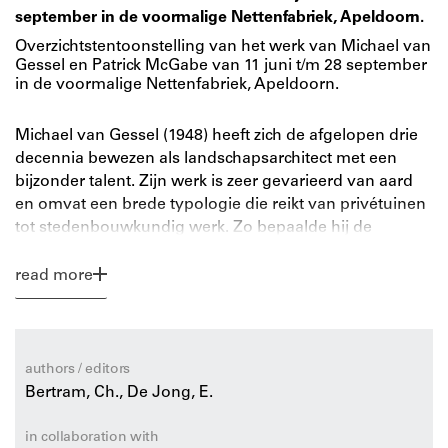
september in de voormalige Nettenfabriek, Apeldoorn.
Overzichtstentoonstelling van het werk van Michael van
Gessel en Patrick McGabe van 11 juni t/m 28 september
in de voormalige Nettenfabriek, Apeldoorn.
Michael van Gessel (1948) heeft zich de afgelopen drie
decennia bewezen als landschapsarchitect met een
bijzonder talent. Zijn werk is zeer gevarieerd van aard
en omvat een brede typologie die reikt van privétuinen
tot stedenbouwkundig werk. Zo bepaalde hij de
renovatie van het park van kasteel Groeneveld, het
Valkenbergpark te Breda, dierentuin Artis en landgoed
read more
Twickel. Hij superviseerde de renovatie van het
Amsterdamse Vondelpark en maakte het masterplan
voor het herstel van het park en landschap rond Kasteel
Haarzuilens. Hij ontwikkelde stedenbouwkundige
authors / editors
plannen voor Prinsenland (Rotterdam), het centrum
Bertram, Ch., De Jong, E.
van Ede en voor Ruskenveen (Hoogkerk). Andere
belangrijke ontwerpen van zijn hand zijn onder meer
in collaboration with