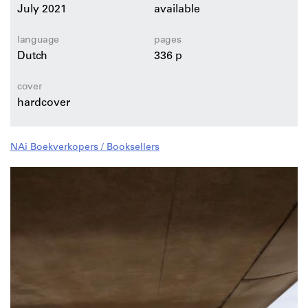
July 2021
available
Lees de blog op Gebiedsontwikkeling.nu
language
pages
Dutch
336 p
cover
hardcover
NAi Boekverkopers / Booksellers