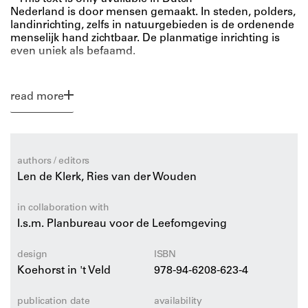
Nederland is door mensen gemaakt. In steden, polders,
landinrichting, zelfs in natuurgebieden is de ordenende
menselijk hand zichtbaar. De planmatige inrichting is
even uniek als befaamd.
Dit boek beschrijft de intrigerende geschiedenis van de
read more
ruimtelijke ordening van Nederland, vanaf de late
middeleeuwen tot nu. Waar komt de sterke neiging tot
ordening en planning vandaan? Die duizenden
plannen, ging dat altijd goed? Of sloegen de
planologen en stedenbouwkundigen de plank wel eens
authors / editors
mis?
Len de Klerk, Ries van der Wouden
Van de Amsterdamse Grachtengordel tot het
in collaboration with
snelwegennet en de Noord-Oostpolder, Nederland
I.s.m. Planbureau voor de Leefomgeving
wordt permanent verbouwd en vernieuwd. Het land is
nooit af. Dit volledig geactualiseerde boek biedt inzicht
in de cultuur en ontwikkeling van stedelijke en
design
ISBN
regionale planning in Nederland. Een onmisbaar
Koehorst in 't Veld
978-94-6208-623-4
studieboek voor planologen, stedenbouwkundigen,
geografen, bestuurders en practici.
publication date
availability