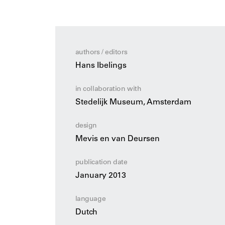
museum, vanaf de opening van de oudb
de oplevering van de spraakmakende ni
in een interview het gebouw toe.
authors / editors
Hans Ibelings
in collaboration with
Stedelijk Museum, Amsterdam
design
Mevis en van Deursen
publication date
January 2013
language
Dutch