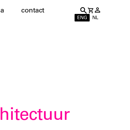
a
contact
ENG
NL
chitectuur