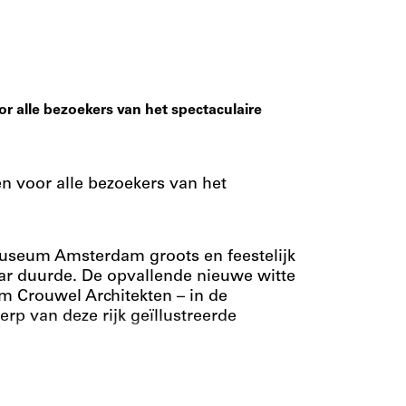
r alle bezoekers van het spectaculaire
n voor alle bezoekers van het
Museum Amsterdam groots en feestelijk
ar duurde. De opvallende nieuwe witte
 Crouwel Architekten – in de
rp van deze rijk geïllustreerde
an internationaal gerenommeerd
ttegronden, doorsneden en details van de
cus Hans Ibelings de geschiedenis van het