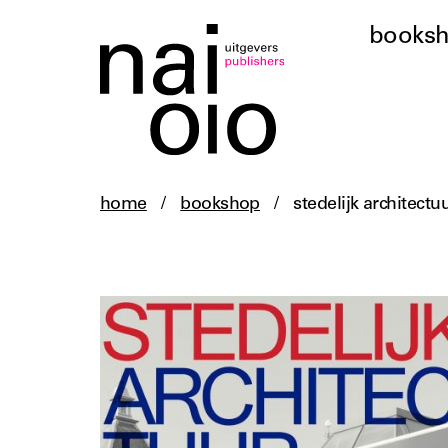
books
home
/
bookshop
/
stedelijk architectu