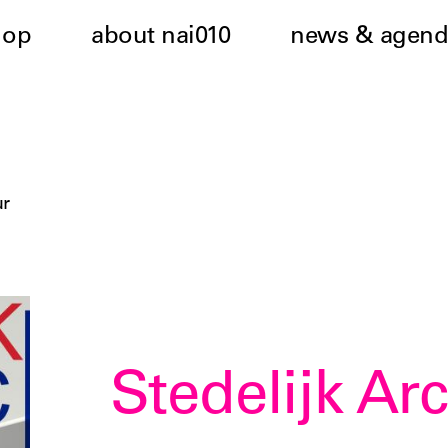
hop
about nai010
news & agend
ur
Stedelijk Ar