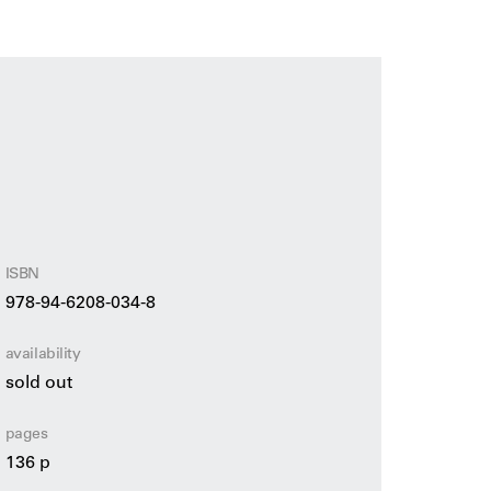
ouw van architect Weissman in 1895 tot
euwbouw. Architect Mels Crouwel licht
ISBN
978-94-6208-034-8
availability
sold out
pages
136 p