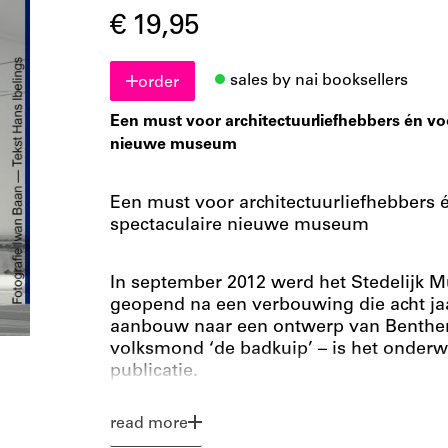
€ 19,95
sales by nai booksellers
order
Een must voor architectuurliefhebbers én voo
nieuwe museum
Een must voor architectuurliefhebbers é
spectaculaire nieuwe museum
In september 2012 werd het Stedelijk 
geopend na een verbouwing die acht ja
aanbouw naar een ontwerp van Benthem
volksmond ‘de badkuip’ – is het onderwe
publicatie.
In Stedelijk architectuur, met foto’s v
architectuurfotograaf Iwan Baan en pla
read more
nieuwbouw, beschrijft architectuurcriti