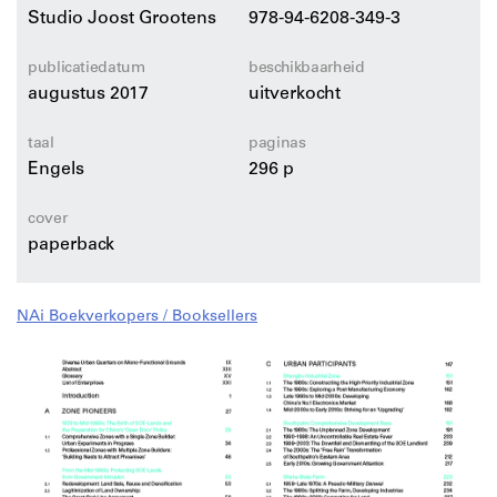
het gebied van de stedenbouw, maar ook evalueert hij
Studio Joost Grootens
978-94-6208-349-3
de sociaal-economische gevolgen van door
staatsbedrijven geïnitieerde gebiedstransformaties. Het
publicatiedatum
beschikbaarheid
stedelijk hart van de grotendeels door staatsbedrijven
augustus 2017
uitverkocht
gerealiseerde Special Economic Zone Shenzhen dient
hierbij als praktijkvoorbeeld.
taal
paginas
Engels
296 p
cover
paperback
NAi Boekverkopers / Booksellers