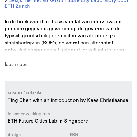
>
Bekijk hier het artikel op Future City Laboratory door
ETH Zurich
In dit boek wordt op basis van tal van interviews en
primaire gegevens gewezen op de gevaren van de
typisch grootschalige projecten van afzonderlijke
staatsbedrijven (SOE’s) en wordt een alternatief
ontwikkelingspotentieel getoond. Er valt iets te leren
van de manier waarop gebieden zich onder de invloed
van de staatsbedrijven ontwikkelen en vorm krijgen
lees meer
door de gezamenlijke inzet van verschillende publieke
en private belanghebbenden. Sinds er in het China van
de jaren 1980 economische hervormingen
plaatsvonden, hebben de alomtegenwoordige,
auteurs / redactie
gedeeltelijk marktgestuurde SOE’s de positie
Ting Chen with an introduction by Kees Christiaanse
verworven van onroerend goedbezitters in het stedelijk
landschap.
in samenwerking met
ETH Future Cities Lab in Singapore
Ting Chen doet verslag uit de eerste hand van de rol en
het functioneren van verschillende staatsbedrijven op
design
ISBN