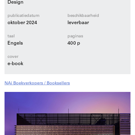
Design
digitale afhankelijkheid te heroverwegen en stelt vitale
vragen. Hoe kunnen we anders kijken naar
publicatiedatum
beschikbaarheid
eigenaarschap en controle over data? Hoe kunnen we
oktober 2024
leverbaar
weerstand bieden tegen de extractieve neigingen van
het digitale kapitalisme en ons een rechtvaardigere,
taal
paginas
digitale toekomst voor ogen zien? Het boek daagt ons
Engels
400 p
uit om kritisch om te gaan met de verborgen maar
alomtegenwoordige infrastructuren die onze wereld
cover
vormgeven.
e-book
Tekstbijdragen van Ramon Amaro & Sheena Calvert,
Annet Dekker, Mél Hogan, Michiel van Iersel & Mark
NAi Boekverkopers / Booksellers
Minkjan, Marina Otero Verzier, Ned Rossiter, Niels
Schrader, Jorinde Seijdel, Füsun Türetken, Waag
(Marleen Stikker, Max Kortlander, Sander van der Waal),
and foto’s van Roel Backaert in samewerking met Niels
Schrader.