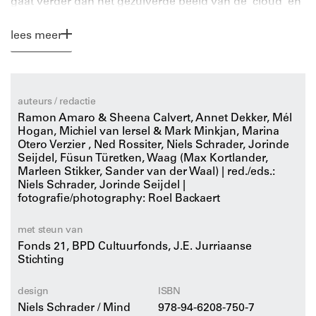
gaat verder dan het gezuiverde beeld van de ‘cloud’ en
ontrafelt de materiële en ethische complexiteit van deze
vaak over het hoofd geziene
lees meer
gegevensopslagstructuren.
Het boek is geredigeerd door Niels Schrader en Jorinde
Seijdel en bevat essays van internationale auteurs die
auteurs / redactie
datacenters onderzoeken vanuit perspectieven. Van
Ramon Amaro & Sheena Calvert, Annet Dekker, Mél
kunstmatige intelligentie, machine learning, digital
Hogan, Michiel van Iersel & Mark Minkjan, Marina
Otero Verzier , Ned Rossiter, Niels Schrader, Jorinde
commons, dekolonialisme en technodiversiteit tot
Seijdel, Füsun Türetken, Waag (Max Kortlander,
stedelijke strategieën, milieueffecten, extractivisme,
Marleen Stikker, Sander van der Waal) | red./eds.:
algoritmische vooringenomenheid en digitaal
Niels Schrader, Jorinde Seijdel |
kapitalisme. Roel Backaerts nachtfoto's van 101
fotografie/photography: Roel Backaert
Nederlandse datacenters leggen hun imposante
aanwezigheid vast en bevragen hun verborgen impact.
met steun van
Samen belichten deze perspectieven de
Fonds 21, BPD Cultuurfonds, J.E. Jurriaanse
Stichting
machtsstructuren, milieueffecten en culturele
implicaties van datacenters.
design
ISBN
Niels Schrader / Mind
978-94-6208-750-7
Acid Clouds
spoort lezers aan om de ethiek van onze