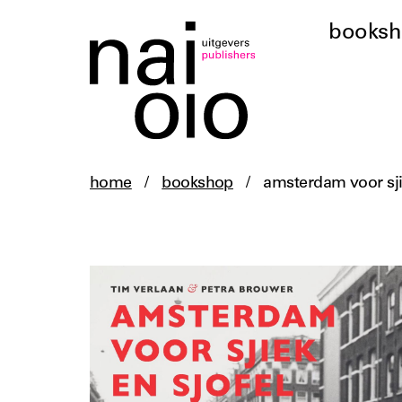
books
home
/
bookshop
/
amsterdam voor sji