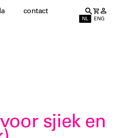
da
contact
NL
ENG
oor sjiek en