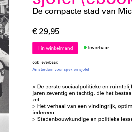
sjofel (eboo
De compacte stad van Mich
€ 29,95
leverbaar
in winkelmand
ook leverbaar:
Amsterdam voor sjiek en sjofel
> De eerste sociaalpolitieke en ruimtel
jaren zeventig en tachtig, die het bestaa
zet
> Het verhaal van een vindingrijk, opt
iedereen
> Stedenbouwkundige en politieke lesse