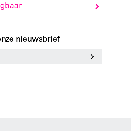
jgbaar
 onze nieuwsbrief
>