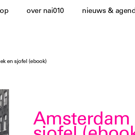
hop
over nai010
nieuws & agen
ek en sjofel (ebook)
Amsterdam v