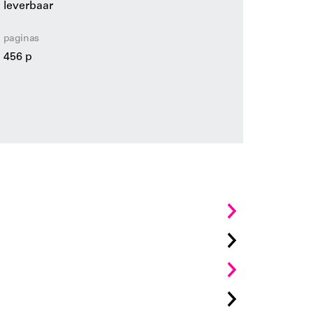
leverbaar
paginas
456 p