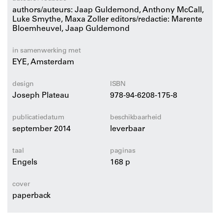
efemere tekeningen. Met zijn werk inspireerde McCall
authors/auteurs: Jaap Guldemond, Anthony McCall,
een hele generatie kunstenaars die werken met film en
Luke Smythe, Maxa Zoller editors/redactie: Marente
Bloemheuvel, Jaap Guldemond
installatie. Na grote presentaties in belangrijke musea
wereldwijd, presenteert EYE nu zijn eerste
in samenwerking met
tentoonstelling in Nederland. In deze publicatie licht
EYE, Amsterdam
McCall zijn cinemasculpturen toe in een interview en
wordt zijn werk in zowel een historische als een
design
ISBN
hedendaagse context geplaatst.
Joseph Plateau
978-94-6208-175-8
publicatiedatum
beschikbaarheid
september 2014
leverbaar
taal
paginas
Engels
168 p
cover
paperback