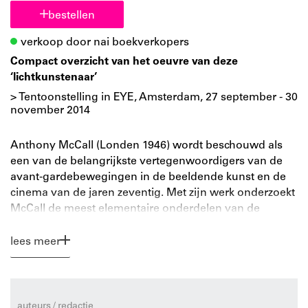
bestellen
verkoop door nai boekverkopers
Compact overzicht van het oeuvre van deze
‘lichtkunstenaar’
> Tentoonstelling in EYE, Amsterdam, 27 september - 30
november 2014
Anthony McCall (Londen 1946) wordt beschouwd als
een van de belangrijkste vertegenwoordigers van de
avant-gardebewegingen in de beeldende kunst en de
cinema van de jaren zeventig. Met zijn werk onderzoekt
McCall de meest elementaire onderdelen van de
cinema: het licht en de projectie. Zijn installaties zijn
zowel van een adembenemende schoonheid als van
lees meer
een kraakheldere eenvoud.
Zijn grote lichtprojecties vormen ruimtevullende
driedimensionale sculpturen en zijn tegelijkertijd
auteurs / redactie