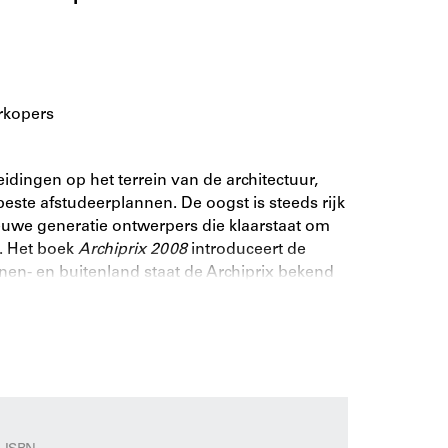
rkopers
idingen op het terrein van de architectuur,
ste afstudeerplannen. De oogst is steeds rijk
ieuwe generatie ontwerpers die klaarstaat om
. Het boek
Archiprix 2008
introduceert de
nnen- en buitenland staat de Archiprix bekend
ten, stedenbouwers en landschapsarchitecten.
opleidingen maar ook organisatoren van
icatie de nieuwste lichting getalenteerde