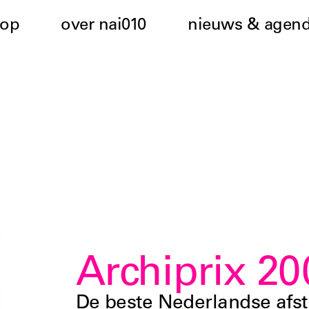
hop
over nai010
nieuws & agen
Archiprix 20
De beste Nederlandse afs