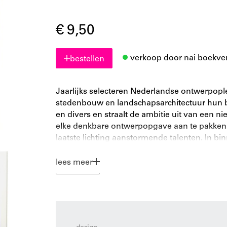
€ 9,50
verkoop door nai boekve
bestellen
Jaarlijks selecteren Nederlandse ontwerpople
stedenbouw en landschapsarchitectuur hun be
en divers en straalt de ambitie uit van een n
elke denkbare ontwerpopgave aan te pakken
laatste lichting aanstormende talenten. In bi
als een podium voor veelbelovende architec
Niet alleen opdrachtgevers, werkgevers en 
lees meer
prijsvragen en workshops weten via deze publ
ontwerpers te vinden.