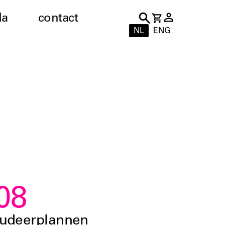
da
contact
NL
ENG
08
tudeerplannen