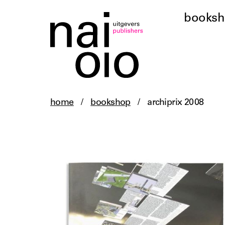
books
home
/
bookshop
/
archiprix 2008