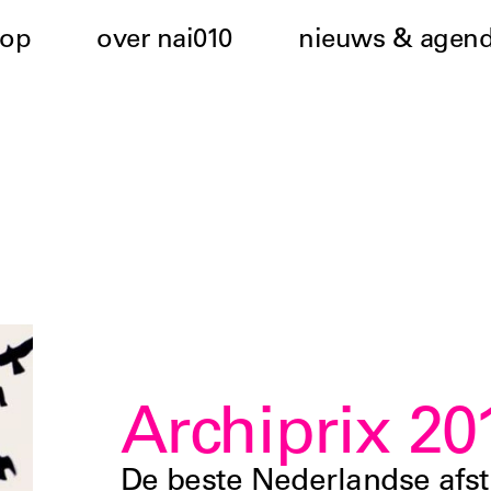
hop
over nai010
nieuws & agen
Archiprix 20
De beste Nederlandse afs