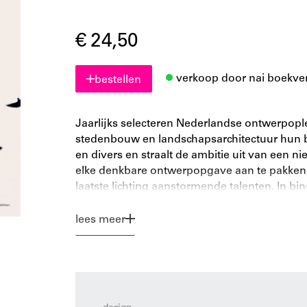
€ 24,50
verkoop door nai boekve
bestellen
Jaarlijks selecteren Nederlandse ontwerpople
stedenbouw en landschapsarchitectuur hun be
en divers en straalt de ambitie uit van een n
elke denkbare ontwerpopgave aan te pakken
laatste lichting aanstormende talenten. In bi
als een podium voor veelbelovende architec
Niet alleen opdrachtgevers, werkgevers en 
lees meer
prijsvragen en workshops weten via deze publ
ontwerpers te vinden.