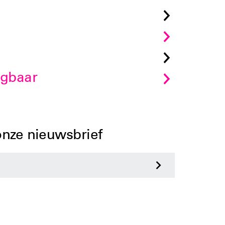
jgbaar
 onze nieuwsbrief
>