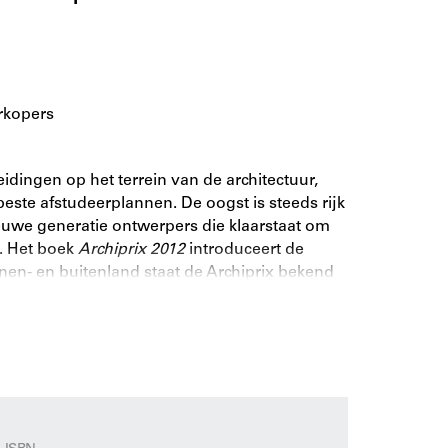
rkopers
idingen op het terrein van de architectuur,
ste afstudeerplannen. De oogst is steeds rijk
ieuwe generatie ontwerpers die klaarstaat om
. Het boek
Archiprix 2012
introduceert de
nnen- en buitenland staat de Archiprix bekend
ten, stedenbouwers en landschapsarchitecten.
opleidingen maar ook organisatoren van
icatie de nieuwste lichting getalenteerde