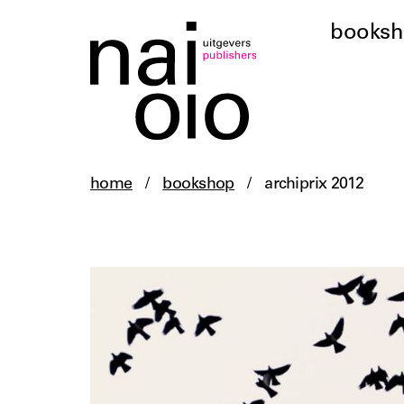
books
home
/
bookshop
/
archiprix 2012