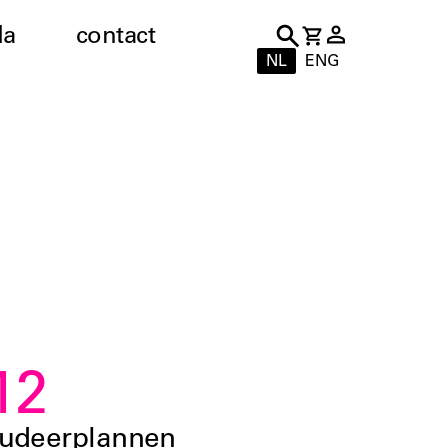
da
contact
NL
ENG
12
tudeerplannen