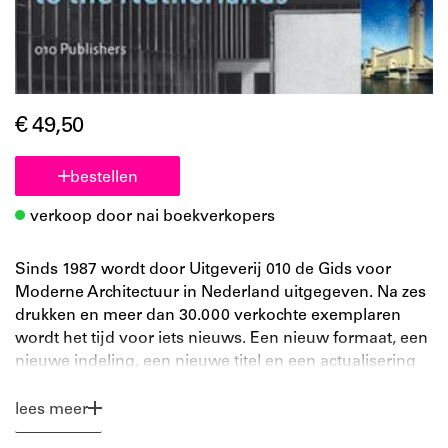
€ 49,50
bestellen
verkoop door nai boekverkopers
Sinds 1987 wordt door Uitgeverij 010 de Gids voor
Moderne Architectuur in Nederland uitgegeven. Na zes
drukken en meer dan 30.000 verkochte exemplaren
wordt het tijd voor iets nieuws. Een nieuw formaat, een
nieuwe indeling, een nieuwe titel en een actualisering
van de fotografie in een compleet nieuw geïllustreerde
fullcolor-editie. In deze Architectuurgids Nederland
lees meer
1900-2000 wordt met meer dan 1000 objecten een