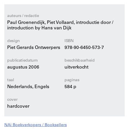
afgerond en representatief overzicht gegeven van alle
stromingen en ontwikkelingen binnen de Nederlandse
architectuur van de twintigste eeuw. Met de praktische
auteurs / redactie
indeling en de uitgebreide registers zal ook de nieuwe
Paul Groenendijk, Piet Vollaard, introductie door /
editie van deze 'klassieker onder de Nederlandse
introduction by Hans van Dijk
architectuurboeken' weer onmisbare plaats innemen
als inspiratiebron en naslagwerk voor de Nederlandse
design
ISBN
Piet Gerards Ontwerpers
978-90-6450-573-7
architectuur en stedenbouw.
publicatiedatum
beschikbaarheid
augustus 2006
uitverkocht
taal
paginas
Nederlands, Engels
584 p
cover
hardcover
NAi Boekverkopers / Booksellers