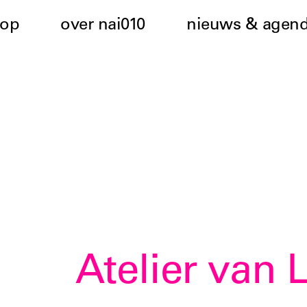
hop
over nai010
nieuws & agen
Atelier van 