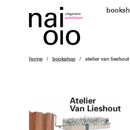
books
home
/
bookshop
/
atelier van lieshout