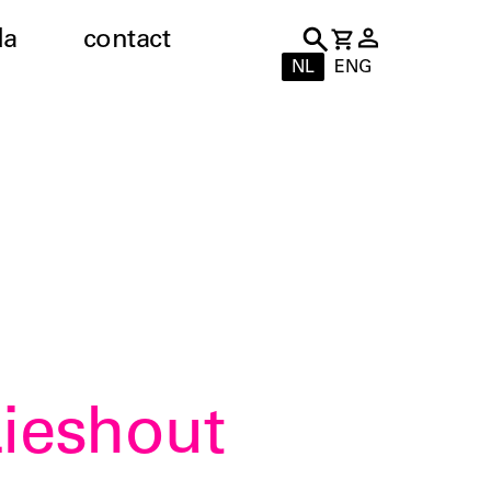
da
contact
NL
ENG
Lieshout