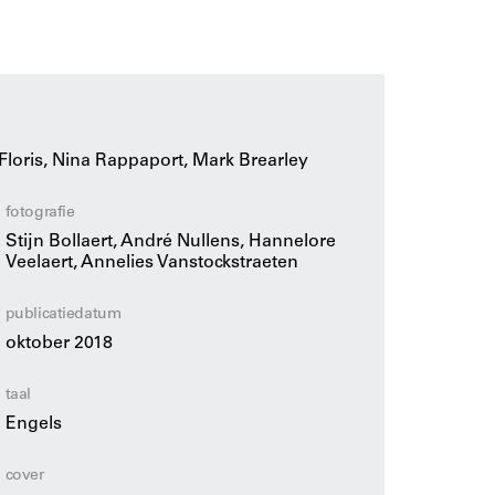
affen ‘een blik achter de schermen’ van de
en op eersteklas tekeningen en foto’s is
e vinden. Daarnaast is een interview
ie het project in een internationale context
studenten en liefhebbers van de veelgeprezen
entieel boek over het onderwerp.
loris, Nina Rappaport, Mark Brearley
 RAvB Rotterdam, OASE tijdschrift voor
fotografie
t haar naslagwerk The Vertical Urban Factory.
as eerder betrokken bij the Mayor of London
Stijn Bollaert, André Nullens, Hannelore
Veelaert, Annelies Vanstockstraeten
publicatiedatum
oktober 2018
taal
Engels
cover