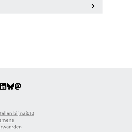
>
tellen bij nai010
gemene
orwaarden