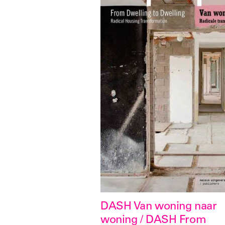
DASH Van woning naar
woning / DASH From