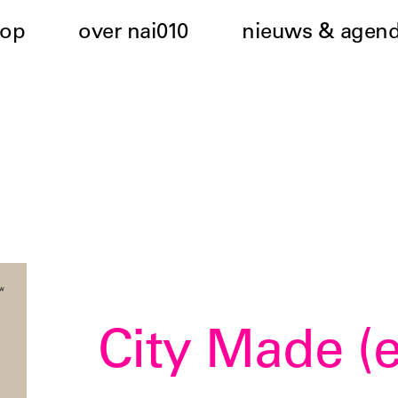
hop
over nai010
nieuws & agen
City Made (