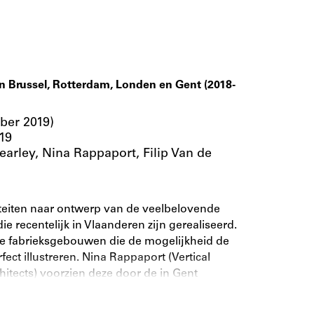
 in Brussel, Rotterdam, Londen en Gent (2018-
mber 2019)
19
earley, Nina Rappaport, Filip Van de
liteiten naar ontwerp van de veelbelovende
recentelijk in Vlaanderen zijn gerealiseerd.
de fabrieksgebouwen die de mogelijkheid de
ect illustreren. Nina Rappaport (Vertical
itects) voorzien deze door de in Gent
en projecten van een context.