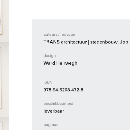
Interviews met CEOs en beleidsmakers versch
coproductie van deze baanbrekende projecten 
nauwkeurige informatie over de bouw ervan t
opgenomen met Mark Brearley (London Met), d
plaatst. Voor beleidsmakers, investeerders, 
auteurs / redactie
Vlaamse architectuurproductie is dit een ess
TRANS architectuur | stedenbouw, Job F
Job Floris werkt voor Monadnock architects,
design
architectuur. Nina Rappaport werd bekend me
Mark Brearly werkt voor de London Met en w
Ward Heirwegh
team.
ISBN
978-94-6208-472-8
beschikbaarheid
leverbaar
paginas