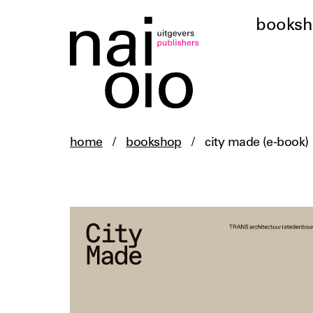
books
home
/
bookshop
/
city made (e-book)