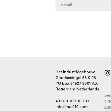
Het Industriegebouw
Goudsesingel 68 K.06
PO Box 21927 3001 AX
Rotterdam Netherlands
bes
+31 (0)10 2010 133
al
info@nai010.com
vo