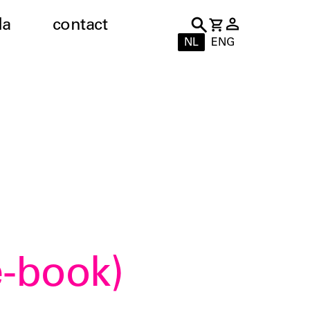
da
contact
NL
ENG
e-book)