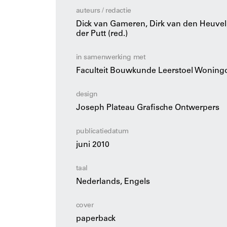
wonen in de collectieve ruimte van een ‘erf’
auteurs / redactie
scala aan inspirerende oplossingen uit het r
Dick van Gameren, Dirk van den Heuvel, 
en buitenland, met projecten van onder mee
der Putt (red.)
Välikangas, Persson en Lyons.
Met bijdragen van: Willemijn Lofvers, Ivan Ni
in samenwerking met
Harald Mooij
Faculteit Bouwkunde Leerstoel Woningon
design
Joseph Plateau Grafische Ontwerpers
publicatiedatum
juni 2010
taal
Nederlands, Engels
cover
paperback