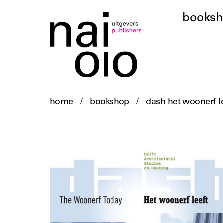
books
home
/
bookshop
/
dash het woonerf l