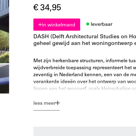
€ 34,95
leverbaar
in winkelmand
DASH (Delft Architectural Studies on Hou
geheel gewijd aan het woningontwerp en
Met zijn herkenbare structuren, informele tu
wijdverbreide toepassing representeert het w
zeventig in Nederland kennen, een van de mee
verankerde ideeën over het ontwerp van woo
liggen aan het woonerf, zoals kleinschalige c
de verbinding tussen buitenruimte, auto en w
van de (nieuwbouw)opgave. Ook in het buiten
lees meer
voetgangersvriendelijke woonwijken met een k
in het nieuwe nummer van DASH staat dan o
interessant is als element voor kleinschalige
De essays en analytische bijdragen gaan in o