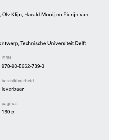
. Uitgebreide documentatie toont een breed
ecente en minder recente verleden in binnen-
Olv Klijn, Harald Mooij en Pierijn van
r Vandkunsten, Onix, Verhoeven, Zuiderhoek,
o, Pierijn van der Putt, Dick van Gameren,
twerp, Technische Universiteit Delft
ISBN
978-90-5662-739-3
beschikbaarheid
leverbaar
paginas
160 p