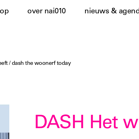
hop
over nai010
nieuws & agen
eeft / dash the woonerf today
DASH Het wo