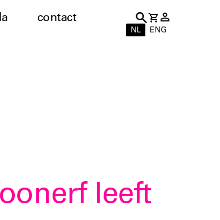
da
contact
NL
ENG
onerf leeft