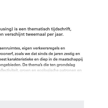
sing) is een thematisch tijdschrift,
 verschijnt tweemaal per jaar.
ssenruimtes, eigen verkeersregels en
oonerf, zoals we dat sinds de jaren zestig en
st karakteristieke en diep in de maatschappij
ngebieden. De thema’s die ten grondslag
ollectiviteit, groen en ecologische patronen en
oning, zijn ook nu een essentieel onderdeel
land is ‘woonerf’ een begrip voor
leinschalige opzet en architectuur. Centraal
ok de vraag of het woonerf nog steeds
 en informele vormen van verstedelijking.
p de ruimtelijke en sociale aspecten van het