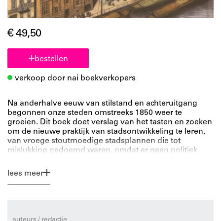
€ 49,50
bestellen
verkoop door nai boekverkopers
Na anderhalve eeuw van stilstand en achteruitgang
begonnen onze steden omstreeks 1850 weer te
groeien. Dit boek doet verslag van het tasten en zoeken
om de nieuwe praktijk van stadsontwikkeling te leren,
van vroege stoutmoedige stadsplannen die tot
mislukking gedoemd waren, omdat er geen politiek
draagvlak voor was, en van particuliere grond-
exploitanten en projectontwikkelaars die vooropliepen
lees meer
met pragmatische planontwikkeling. Deze
ontwikkelingen worden behandeld tegen de
achtergrond van de invoering van de moderne staat,
nieuwe politieke stromingen en de invoering van de
markteconomie waarin stadsontwikkeling als een
auteurs / redactie