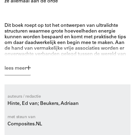
ze allemaal aan de orde
Dit boek roept op tot het ontwerpen van ultralichte
structuren waarmee grote hoeveelheden energie
kunnen worden bespaard en komt met praktische tips
om daar daadwerkelijk een begin mee te maken. Aan
de hand van vermakelijke vrije associaties worden er
onverwachte verbanden gelegd tussen de wereld van
de composietmaterialen en structurele oplossingen.
Designing Lightness
is daarom urgenter dan de
lees meer
conventionele benadering van duurzaamheid, die zich
immers richt op de symptomen in plaats van op de
oorzaken van de overschrijding van de grenzen van
natuur en milieu. Het boek is van belang voor alle
ontwerpdisciplines en bespreekt zowel verpakkingen
auteurs / redactie
als voertuigen, wolkenkrabbers en verschijnselen op de
Hinte, Ed van; Beukers, Adriaan
nanoschaal.
met steun van
Emeritus hoogleraar Adriaan Beukers is een
Composites.NL
deskundige op het gebied van ultralichte structuren. Ed
van Hinte, die industrieel ontwerp studeerde, is