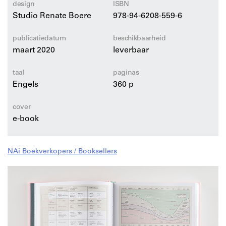
design
ISBN
schrijver en een bekroond criticus. Deze uitgave het
uitgebreide en verbeterde vervolg op hun boek
Studio Renate Boere
978-94-6208-559-6
Lightness
, dat in 1998 verscheen.
publicatiedatum
beschikbaarheid
maart 2020
leverbaar
taal
paginas
Engels
360 p
cover
e-book
NAi Boekverkopers / Booksellers