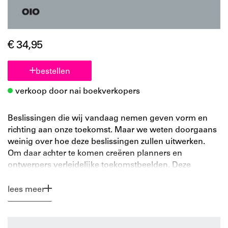
€ 34,95
bestellen
verkoop door nai boekverkopers
Beslissingen die wij vandaag nemen geven vorm en
richting aan onze toekomst. Maar we weten doorgaans
weinig over hoe deze beslissingen zullen uitwerken.
Om daar achter te komen creëren planners en
ontwerpers verleidelijke toekomstbeelden. Deze
scenario's dienen als wegbereiders tussen verbeelding
en rede. In de late jaren tachtig maakte de avant-garde
lees meer
onder de Nederlandse planners en ontwerpers een
aantal ongekend grootschalige scenario's om het
publiek van hun ideeën te overtuigen. Maar deze