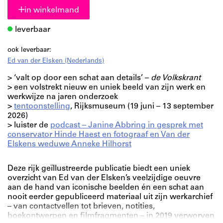
in winkelmand
leverbaar
ook leverbaar:
Ed van der Elsken (Nederlands)
> ‘valt op door een schat aan details’ –
de Volkskrant
> een volstrekt nieuw en uniek beeld van zijn werk en
werkwijze na jaren onderzoek
>
tentoonstelling
, Rijksmuseum (19 juni – 13 september
2026)
> luister de
podcast – Janine Abbring in gesprek met
conservator Hinde Haest en fotograaf en Van der
Elskens weduwe Anneke Hilhorst
Deze rijk geïllustreerde publicatie biedt een uniek
overzicht van Ed van der Elsken’s veelzijdige oeuvre
aan de hand van iconische beelden én een schat aan
nooit eerder gepubliceerd materiaal uit zijn werkarchief
– van contactvellen tot brieven, notities,
boekontwerpen en filmfragmenten – in 2019 verworven