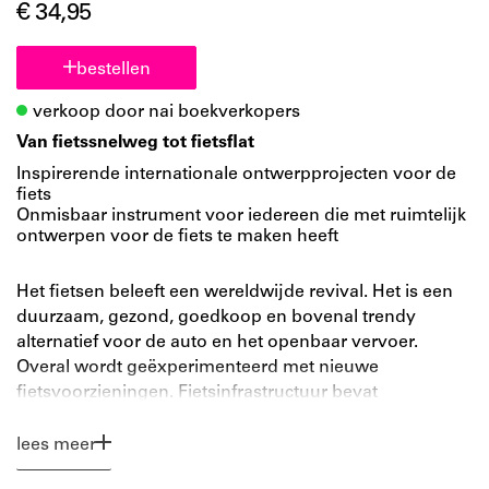
€ 34,95
bestellen
verkoop door nai boekverkopers
Van fietssnelweg tot fietsflat
Inspirerende internationale ontwerpprojecten voor de
fiets
Onmisbaar instrument voor iedereen die met ruimtelijk
ontwerpen voor de fiets te maken heeft
Het fietsen beleeft een wereldwijde revival. Het is een
duurzaam, gezond, goedkoop en bovenal trendy
alternatief voor de auto en het openbaar vervoer.
Overal wordt geëxperimenteerd met nieuwe
fietsvoorzieningen. Fietsinfrastructuur bevat
internationale voorbeelden, interviews met de makers
van vooraanstaande fietsroutes en een doorkijk naar
lees meer
toekomstige innovaties.