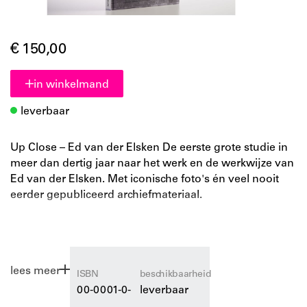
€ 150,00
in winkelmand
leverbaar
Up Close – Ed van der Elsken De eerste grote studie in
meer dan dertig jaar naar het werk en de werkwijze van
Ed van der Elsken. Met iconische foto's én veel nooit
eerder gepubliceerd archiefmateriaal.
American Photography Een rijk overzicht van de
Amerikaanse fotografie van 1839 tot nu. Aan de hand
van meer dan 280 beelden laat het boek zien hoe
lees meer
fotografie de Amerikaanse samenleving heeft
ISBN
beschikbaarheid
gevormd.
00-0001-0-
leverbaar