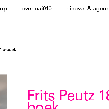
hop
over nai010
nieuws & agen
74 e-boek
Frits Peutz 