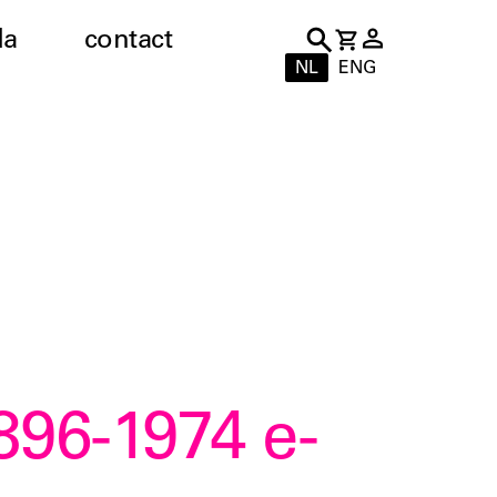
da
contact
NL
ENG
1896-1974 e-