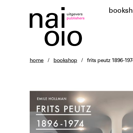
books
home
/
bookshop
/
frits peutz 1896-19