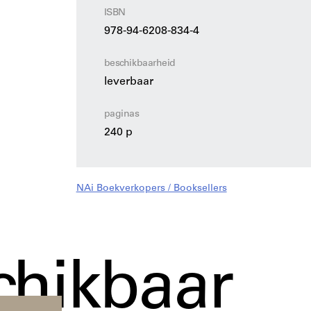
ISBN
978-94-6208-834-4
beschikbaarheid
leverbaar
paginas
240 p
NAi Boekverkopers / Booksellers
chikbaar