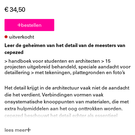
€ 34,50
bestellen
uitverkocht
Leer de geheimen van het detail van de meesters van
cepezed
> handboek voor studenten en architecten > 15
projecten uitgebreid behandeld, speciale aandacht voor
detaillering > met tekeningen, plattegronden en foto’s
Het detail krijgt in de architectuur vaak niet de aandacht
die het verdient. Verbindingen vormen vaak
onsystematische knooppunten van materialen, die met
extra hulpmiddelen aan het oog onttrokken worden.
cepezed beschouwt het detail echter als essentieel
onderdeel van ieder ontwerp en het detailleren
daarmee als integraal onderdeel van het
lees meer