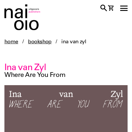
home
/
bookshop
/
ina van zyl
Ina van Zyl
Where Are You From