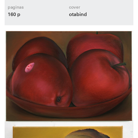
paginas
cover
160 p
otabind