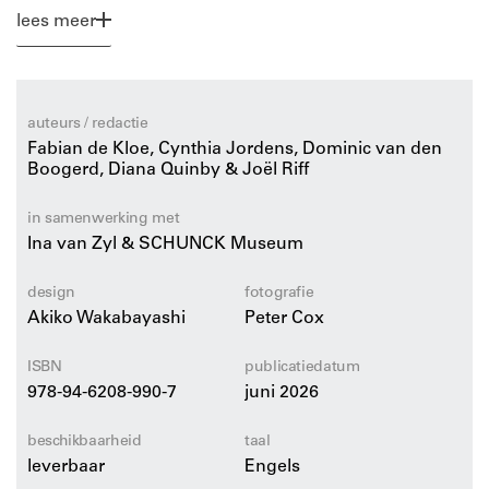
close-ups, sensuele oppervlakken en psychologische
lees meer
intensiteit. Haar werk verkent thema’s als
kwetsbaarheid, verlangen, herinnering en
ontheemding, geworteld in haar Zuid-Afrikaanse
achtergrond en haar leven in Nederland. Met essays en
auteurs / redactie
een interview biedt dit rijk geïllustreerde boek een
Fabian de Kloe, Cynthia Jordens, Dominic van den
boeiend inzicht in een oeuvre dat tegelijkertijd
Boogerd, Diana Quinby & Joël Riff
verontrustend, poëtisch en diepmenselijk is.
in samenwerking met
Ina van Zyl & SCHUNCK Museum
design
fotografie
Akiko Wakabayashi
Peter Cox
ISBN
publicatiedatum
978-94-6208-990-7
juni 2026
beschikbaarheid
taal
leverbaar
Engels