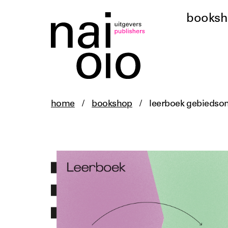
books
home
/
bookshop
/
leerboek gebiedson