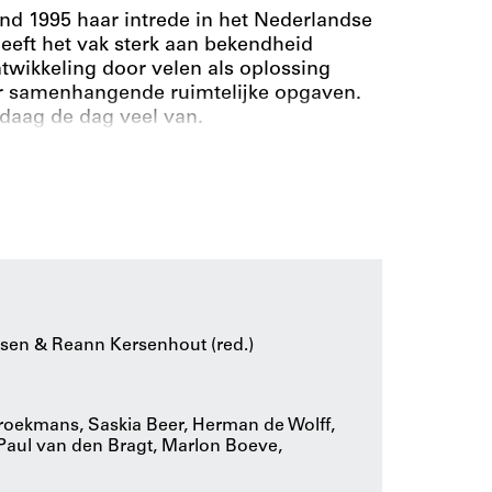
nd 1995 haar intrede in het Nederlandse
eeft het vak sterk aan bekendheid
ikkeling door velen als oplossing
r samenhangende ruimtelijke opgaven.
daag de dag veel van.
edsontwikkeling als vakdiscipline inhoudt.
randering in een afgebakend deel van onze
i nitie ruimtelijk, maar altijd verweven
pelijke ontwikkelingen en veranderende
lbewuste verandering is niet eenvoudig.
exiteit en zich wil verdiepen in
tevig houvast.
en & Reann Kersenhout (red.)
roekmans, Saskia Beer, Herman de Wolff,
 Paul van den Bragt, Marlon Boeve,