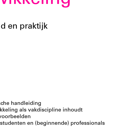
ikkeling
id en praktijk
sche handleiding
keling als vakdiscipline inhoudt
kvoorbeelden
r studenten en (beginnende) professionals