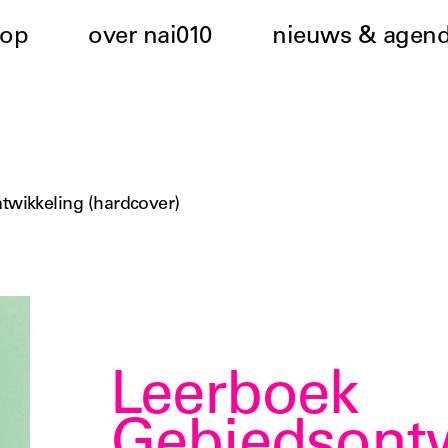
hop
over nai010
nieuws & agen
twikkeling (hardcover)
Leerboek