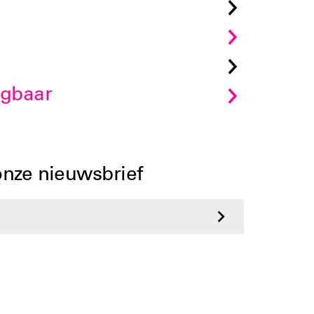
jgbaar
 onze nieuwsbrief
>