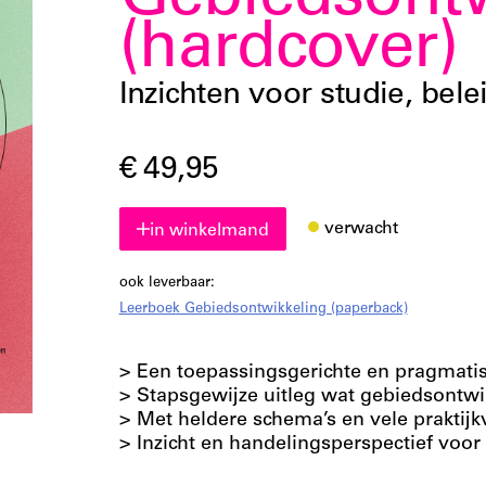
Gebiedsontw
(hardcover)
Inzichten voor studie, bele
€ 49,95
verwacht
in winkelmand
ook leverbaar:
Leerboek Gebiedsontwikkeling (paperback)
> Een toepassingsgerichte en pragmati
> Stapsgewijze uitleg wat gebiedsontwik
> Met heldere schema’s en vele praktij
> Inzicht en handelingsperspectief voo