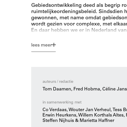
Gebiedsontwikkeling deed als begrip ro
ruimtelijkeordeningsbeleid. Sindsdien h
gewonnen, met name omdat gebiedsontw
wordt gezien voor complexe, met elkaa
En daar hebben we er in Nederland van
lees meer
Dit boek laat stapsgewijs zien wat gebi
Het richt zich op het realiseren van ve
leefomgeving. Die verandering is per def
met een complex geheel van maatschap
behoeften. Sturing geven aan zulke doe
Juist wie gefascineerd is door die compl
auteurs / redactie
gebiedsopgaven, vindt in dit boek een s
Tom Daamen, Fred Hobma, Céline Janss
in samenwerking met
Co Verdaas, Wouter Jan Verheul, Tess B
Erwin Heurkens, Willem Korthals Altes,
Steffen Nijhuis & Marietta Haffner