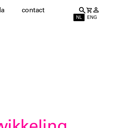
da
contact
NL
ENG