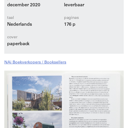
voor een echte verduurzaming van wonen? Welke rol
december 2020
leverbaar
spelen woningbouwcorporaties, bouwbedrijven,
ontwerpers en bewoners in dit proces?
taal
paginas
Nederlands
176 p
cover
paperback
NAi Boekverkopers / Booksellers