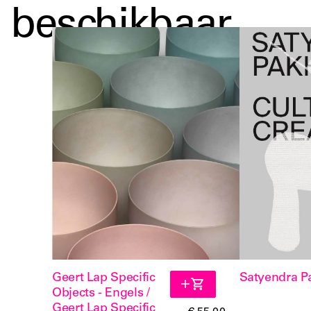
beschikbaar
Geert Lap Specific
Satyendra P
Objects - Engels /
Geert Lap Specific