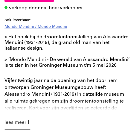
verkoop door nai boekverkopers
ook leverbaar:
Mondo Mendini / Mondo Mendini
> Het boek bij de droomtentoonstelling van Alessandro
Mendini (1931-2019), de grand old man van het
Italiaanse design.
> ‘Mondo Mendini - De wereld van Alessandro Mendini’
is te zien in het Groninger Museum t/m 5 mei 2020
Vijfentwintig jaar na de opening van het door hem
ontworpen Groninger Museumgebouw heeft
Alessandro Mendini (1931-2019) in datzelfde museum
alle ruimte gekregen om zijn droomtentoonstelling te
realiseren. Kort voor zijn overlijden selecteerde de
grand old man van het Italiaanse design niet alleen
tientallen van zijn eigen revolutionaire ontwerpen –
lees meer
waaronder meubels, vazen, schilderijen en