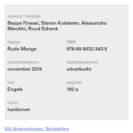
architectuurmodellen –, maar ook werk van vele andere
kunstenaars en ontwerpers uit heden en verleden met
wie hij zich verwant voelde.
auteurs / redactie
Beppe Finessi, Steven Kolsteren, Alessandro
Als geen ander huldigde Mendini het principe van
Mendini, Ruud Schenk
samenwerking tussen creatieve geesten en zag hij het
belang van de fantasie. Mondo Mendini is een
design
ISBN
Rudo Menge
978-90-9032-343-5
kleurrijke, visueel overweldigende mix van beeldende
kunst, design en architectuur.
publicatiedatum
beschikbaarheid
november 2019
uitverkocht
taal
paginas
Engels
192 p
cover
hardcover
NAi Boekverkopers / Booksellers