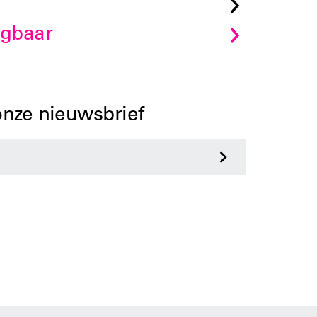
jgbaar
 onze nieuwsbrief
>