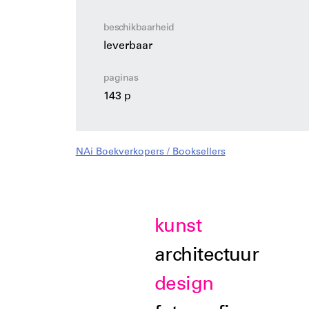
naar verhouding uitzonderlijk veel heef
zijn vormen, en dat momenteel verwikke
beschikbaarheid
moralistisch debat over zijn eigen tradit
leverbaar
paginas
143 p
NAi Boekverkopers / Booksellers
kunst
architectuur
design