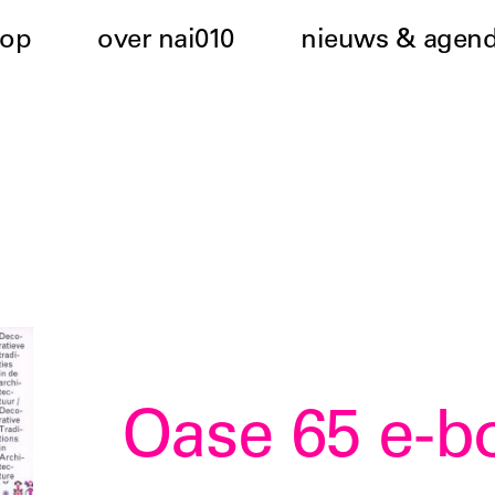
hop
over nai010
nieuws & agen
Oase 65 e-b