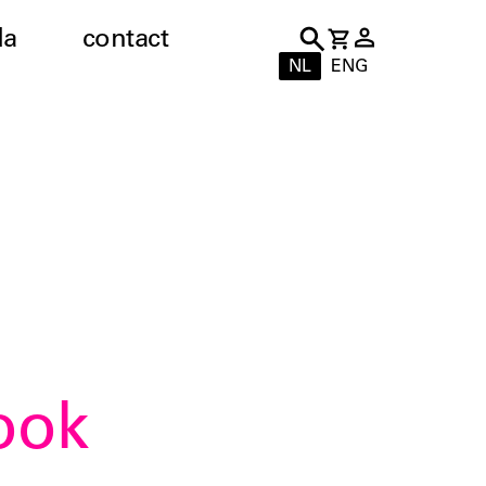
da
contact
NL
ENG
ook