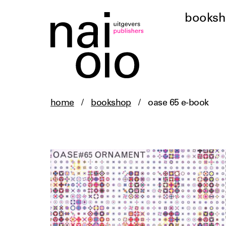
books
home
/
bookshop
/
oase 65 e-book