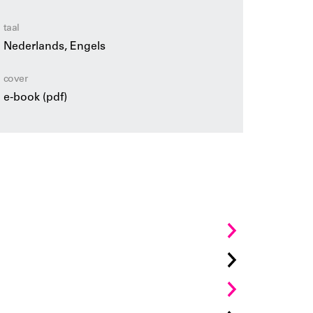
t bijgedragen aan het modernisme in al
ld is in een ongemakkelijk en
taal
ies.
Nederlands, Engels
cover
e-book (pdf)