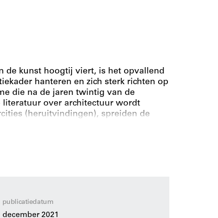
n de kunst hoogtij viert, is het opvallend
tiekader hanteren en zich sterk richten op
 die na de jaren twintig van de
 literatuur over architectuur wordt
ities (heruitvindingen), spreiden de
juist een schaamteloze belangstelling
deringen die de moderne, ontwikkelde
verleden dat verder teruggaat dan de
SE wordt onderzocht hoe de figuratieve
opeanen, meer inzicht kunnen verschaffen
s dagelijks leven. Daarnaast wordt de
erkte verwijzingen naar de traditie meer
estyles en modes waarmee we onze
publicatiedatum
 met name relevant in Nederland, dat
december 2021