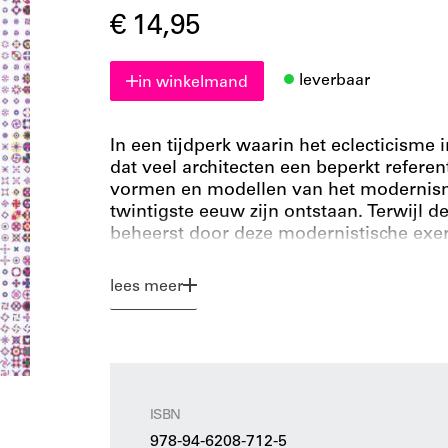
€ 14,95
leverbaar
in winkelmand
In een tijdperk waarin het eclecticisme i
dat veel architecten een beperkt referen
vormen en modellen van het modernisme
twintigste eeuw zijn ontstaan. Terwijl de
beheerst door deze modernistische exerc
tijdschriften voor interieurvormgeving 
tentoon voor traditionele ontwerpbena
lees meer
Europeaan in contact brengen met een 
twintigste eeuw. In dit nummer van OA
architectuurtradities ons, moderne Eur
in de invloed van de geschiedenis op on
vraag gesteld of in de architectuur verw
opleveren (duurzamer zijn) dan de lif
ISBN
omgeving nu vorm geven. Deze vraag is
978-94-6208-712-5