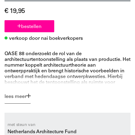
€ 19,95
bestellen
verkoop door nai boekverkopers
OASE 88 onderzoekt de rol van de
architectuurtentoonstelling als plaats van productie. Het
nummer koppelt architectuurtheorie aan
ontwerppraktijk en brengt historische voorbeelden in
verband met hedendaagse ontwerpkwesties. Hierbij
beschouwt het de tentoonstelling als ruimte voor
experiment en als een alternatief voor de
architectuurpraktijk.
lees meer
Tentoonstellingen spelen een fundamentele rol in het
vormen en ontwikkelen van de architectuurcultuur. Los
van hun historiografische rol – het werk van sommige
architecten naar voor schuiven en dat van anderen naar
de achtergrond – zijn tentoonstellingen ook een middel
met steun van
om bewegingen te identificeren, om discours te
Netherlands Architecture Fund
presenteren en nieuwe vormen van ontwerp aan te