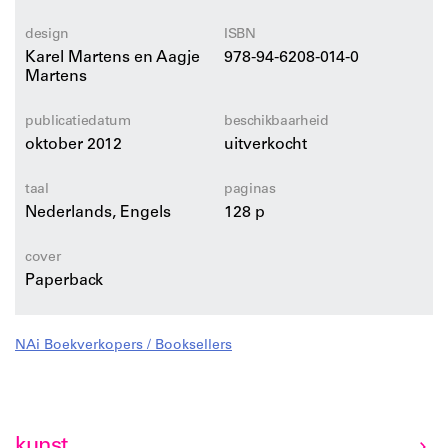
zwengelen. Maar tentoonstellingen zijn ook gebouwde
ruimtelijke manifestaties an sich, plekken waar
design
ISBN
ongerealiseerde ontwerpvoorstellen publiek worden
Karel Martens en Aagje
978-94-6208-014-0
gemaakt. In die zin bieden ze op uiteenlopende wijze de
Martens
gelegenheid voor de ontwikkeling van een
experimentele ontwerppraktijk.
publicatiedatum
beschikbaarheid
oktober 2012
uitverkocht
taal
paginas
Nederlands, Engels
128 p
cover
Paperback
NAi Boekverkopers / Booksellers
kunst