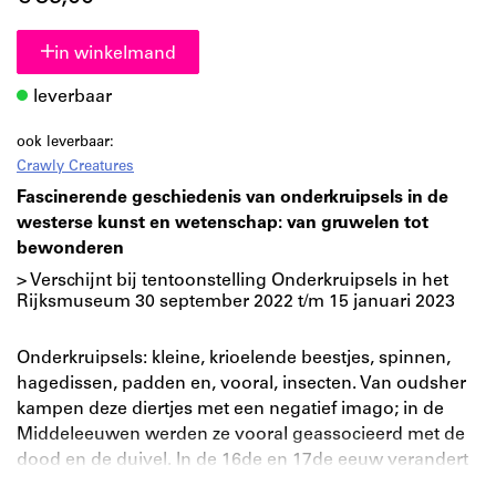
in winkelmand
leverbaar
ook leverbaar:
Crawly Creatures
Fascinerende geschiedenis van onderkruipsels in de
westerse kunst en wetenschap: van gruwelen tot
bewonderen
> Verschijnt bij tentoonstelling Onderkruipsels in het
Rijksmuseum 30 september 2022 t/m 15 januari 2023
Onderkruipsels: kleine, krioelende beestjes, spinnen,
hagedissen, padden en, vooral, insecten. Van oudsher
kampen deze diertjes met een negatief imago; in de
Middeleeuwen werden ze vooral geassocieerd met de
dood en de duivel. In de 16de en 17de eeuw verandert
dat en komen ze in het centrum van de belangstelling