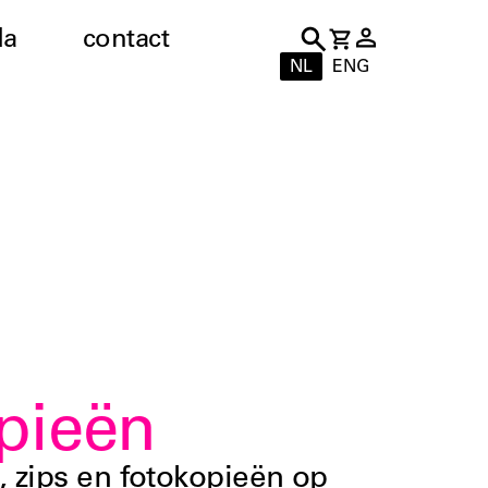
da
contact
NL
ENG
opieën
 zips en fotokopieën op