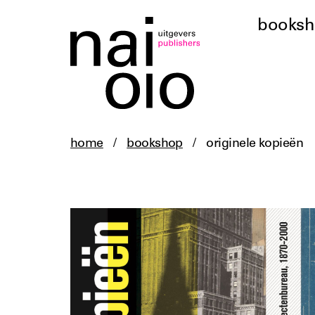
books
home
/
bookshop
/
originele kopieën