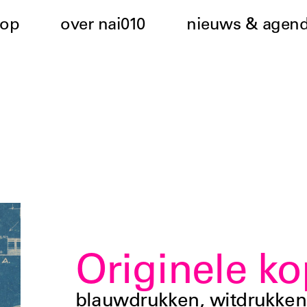
hop
over nai010
nieuws & agen
Originele k
blauwdrukken, witdrukken,