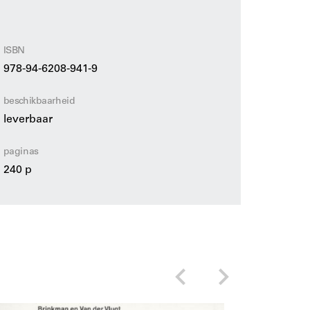
ls een onmisbare bron van nieuwe
historici en collectiebeheerders. Een
ering van analoge fotokopieën en
ereldwijd.
ISBN
978-94-6208-941-9
beschikbaarheid
et specialistische overzichtsboek ‘Originele
leverbaar
keningen van vooraanstaande Nederlandse
’ –
Boekenkrant
paginas
240 p