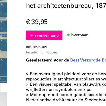
het architectenbureau, 18
€ 39,95
leverbaar
in winkelmand
ook leverbaar:
Invented from Copies
Geselecteerd voor de
Best Verzorgde B
> Een overtuigend pleidooi voor de he
reproducties in architectuurcollecties 
> Een visueel spektakel van blauwdrukken
wrijfletters en -symbolen en zips
> Met nog nooit eerder gepubliceerde on
Nederlandse Architectuur en Stedenbou