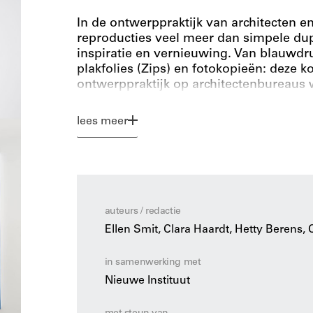
In de ontwerppraktijk van architecten e
reproducties veel meer dan simpele dupl
inspiratie en vernieuwing. Van blauwdru
plakfolies (Zips) en fotokopieën: deze 
ontwerppraktijk op architectenbureaus 
lees meer
Originele kopieën
brengt dit verrassende
De publicatie laat zien hoe analoge kop
de creatieve praktijk hebben gevormd
gecreëerd voor het ontwerpproces. In de
reproductiemethoden in de ontwerpprakt
blauwdruk, de witdruk, Zips en de foto
auteurs / redactie
andere in op de rol van analoge kopieë
Ellen Smit, Clara Haardt, Hetty Berens,
Cuypers, Gerrit Rietveld, Van den Broe
Coenen.
in samenwerking met
Nieuwe Instituut
Met een rijkdom aan onbekend beeldmate
Nederlandse Architectuur en Stedenbou