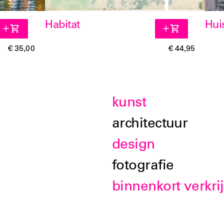
Habitat
Hui
€ 35,00
€ 44,95
kunst
architectuur
design
fotografie
binnenkort verkri