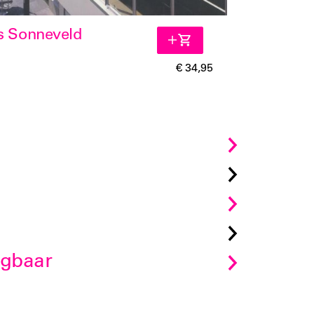
s Sonneveld
€ 34,95
jgbaar