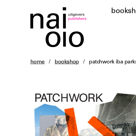
books
home
/
bookshop
/
patchwork iba park