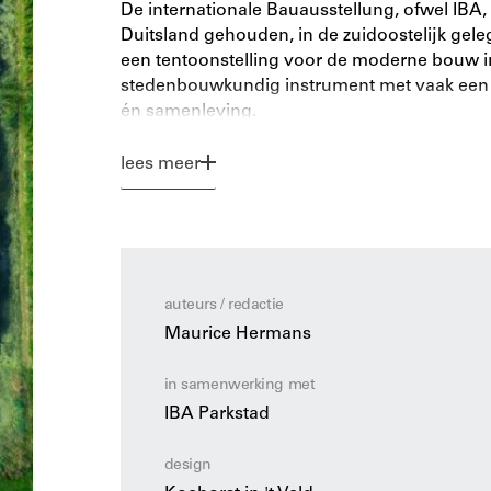
De internationale Bauausstellung, ofwel IBA, 
Duitsland gehouden, in de zuidoostelijk gel
een tentoonstelling voor de moderne bouw in 
stedenbouwkundig instrument met vaak een k
én samenleving.
In 2014 ging IBA Parkstad van start. Door so
lees meer
landelijke ingrepen, werd de transformatie 
regiopolitaan Parkstad – het patchwork - verg
Patchwork IBA Parkstad presenteert inspirere
Houben en beschouwingen van o.a. Jo Coene
auteurs / redactie
landschappen en onvolgroeide steden. Aan de
Maurice Hermans
een post-IBA strategie wordt geadresseerd in
bijdrage te leveren aan de rijke IBA-traditie.
in samenwerking met
IBA Parkstad
design