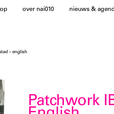
hop
over nai010
nieuws & agen
stad – english
Patchwork IB