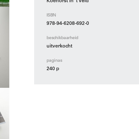
Koehorst in 't Veld
ISBN
978-94-6208-692-0
beschikbaarheid
uitverkocht
paginas
240 p