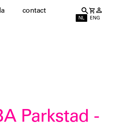
da
contact
NL
ENG
A Parkstad -