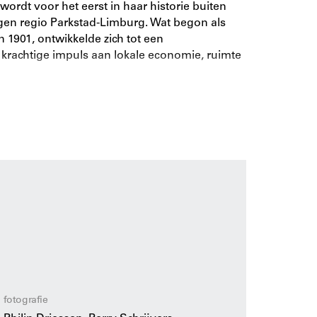
wordt voor het eerst in haar historie buiten
egen regio Parkstad-Limburg. Wat begon als
1901, ontwikkelde zich tot een
rachtige impuls aan lokale economie, ruimte
ms fijnmazige, soms ingrijpende stedelijke en
van dit gebied versneld en de samenhang van
root.
nde projecten van Piet Oudolf, Francine
n en Dirk Sijmons over helende
 hand van ‘lessons learned’, projecten en
 hoeverre IBA Parkstad erin is geslaagd een
fotografie