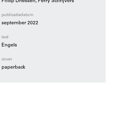
Philip Driessen, Perry Schrijvers
publicatiedatum
september 2022
taal
Engels
cover
paperback