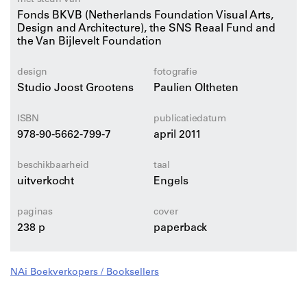
met steun van
Werk van Oltheten is aangekocht door het Stedelijk
Fonds BKVB (Netherlands Foundation Visual Arts,
Design and Architecture), the SNS Reaal Fund and
Museum Amsterdam en het Nederlands Fotomuseum
the Van Bijlevelt Foundation
in Rotterdam. In 2010 heeft ze de Thieme Art Award
gewonnen en is ze genomineerd voor de Volkskrant
design
fotografie
Beeldende Kunst Prijs 2010.
Studio Joost Grootens
Paulien Oltheten
ISBN
publicatiedatum
978-90-5662-799-7
april 2011
beschikbaarheid
taal
uitverkocht
Engels
paginas
cover
238 p
paperback
NAi Boekverkopers / Booksellers