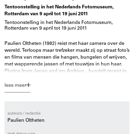
Tentoonstelling in het Nederlands Fotomuseum,
Rotterdam van 9 april tot 19 juni 2011
Tentoonstelling in het Nederlands Fotomuseum,
Rotterdam van 9 april tot 19 juni 2011
Paulien Oltheten (1982) reist met haar camera over de
wereld. Terloops maar trefzeker maakt zij op straat foto’s
en films van mensen die hangen, bungelen of wrijven,
met wapperende jassen of met touwtjes in hun haar.
Photos from Japan and my Archive... bundelt recent in
Japan gemaakte foto’s en filmstills in combinatie met
beelden, teksten en schetsen uit haar omvangrijke
lees meer
archief. Door haar originele omgang met het medium,
binnen de traditie van documentaire straatfotografie,
neemt Oltheten een vooraanstaande positie in binnen
de hedendaagse Nederlandse fotografie en kunst. Walk
auteurs / redactie
on a Line... is een boek over gedachten, over lijnen,
Paulien Oltheten
vouwen en rimpels, over tussenruimtes en sporen.
Alledaags en absurd. Echt en geënsceneerd.