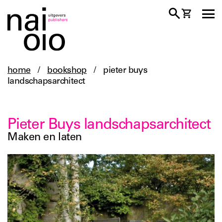
home
/
bookshop
/
pieter buys
landschapsarchitect
Pieter Buys landschapsarchitect
Maken en laten