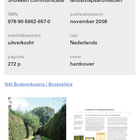
Snoeken Communicatie
landschapsarchitecten
geplaatst. De reikwijdte van het oeuvre komt samen in
de verschillende onderdelen van het boek: essay,
uitgebreide projectanalyses, thematische
ISBN
publicatiedatum
achtergrondverhalen en overzichten van ontwerpen
978-90-5662-657-0
november 2008
voor dezelfde typen opgaven.
beschikbaarheid
taal
uitverkocht
Nederlands
paginas
cover
272 p
hardcover
NAi Boekverkopers / Booksellers