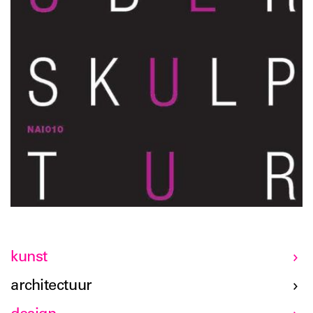
Grundlagen der Bildhauerei bieten. Kuijer schrieb diese
Texte, um selbst Einblicke zu gewinnen, zu verstehen
und zu interpretieren, was unter meinen Händen
passierte. In diesem Büchlein bekommt der Leser seine
Erkenntnisse klar und verständlich vermittelt.
kunst
architectuur