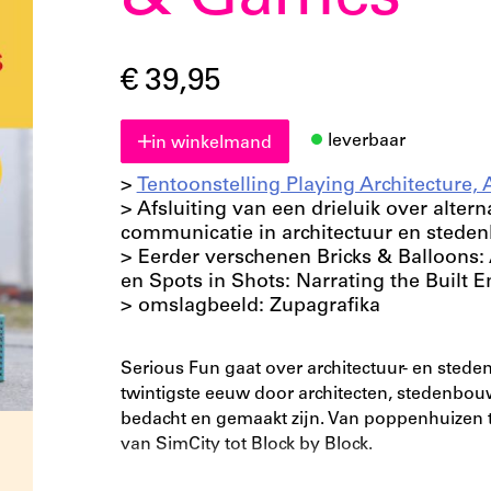
& Games
€ 39,95
leverbaar
in winkelmand
>
Tentoonstelling Playing Architecture
> Afsluiting van een drieluik over alte
communicatie in architectuur en stede
> Eerder verschenen Bricks & Balloons: 
en Spots in Shots: Narrating the Built 
> omslagbeeld: Zupagrafika
Serious Fun gaat over architectuur- en sted
twintigste eeuw door architecten, stedenbo
bedacht en gemaakt zijn. Van poppenhuizen t
van SimCity tot Block by Block.