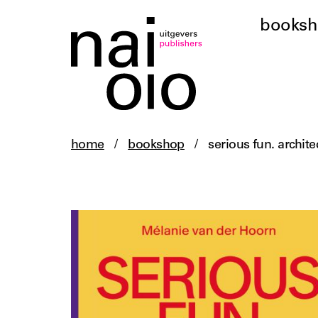
books
home
/
bookshop
/
serious fun. archit