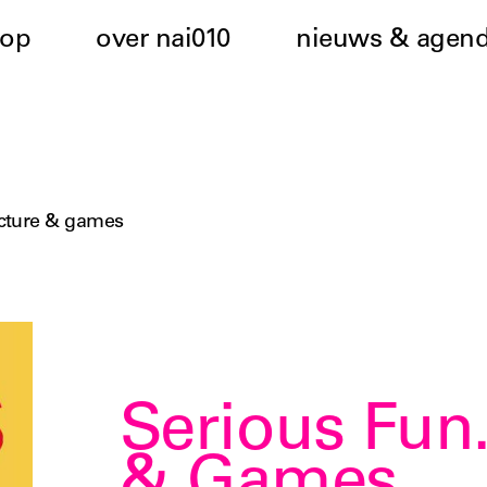
hop
over nai010
nieuws & agen
ecture & games
Serious Fun.