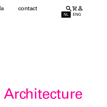
da
contact
NL
ENG
 Architecture